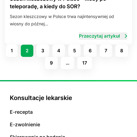
teleporadę, a kiedy do SOR?
Sezon kleszczowy w Polsce trwa najintensywniej od
wiosny do późnej…
Przeczytaj artykuł
1
2
3
4
5
6
7
8
9
…
17
Konsultacje lekarskie
E-recepta
E-zwolnienie