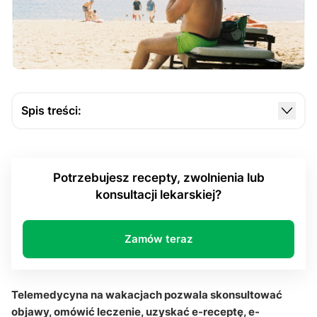
Spis treści:
Kiedy telemedycyna pomaga podczas wakacji?
Jak lekarz online może pomóc podczas wyjazdu
Potrzebujesz recepty, zwolnienia lub
krajowego?
konsultacji lekarskiej?
Co daje pomoc lekarska przez internet przy
wyjazdach zagranicznych?
Zamów teraz
Jak działa e-recepta i recepta transgraniczna poza
krajem?
Q&A
Telemedycyna na wakacjach pozwala skonsultować
objawy, omówić leczenie, uzyskać e-receptę, e-