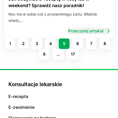
weekend? Sprawdź nasz poradnik!
Noc ma w sobie coś z przewrotnego żartu. Właśnie
wtedy,…
Przeczytaj artykuł
1
2
3
4
5
6
7
8
9
…
17
Konsultacje lekarskie
E-recepta
E-zwolnienie