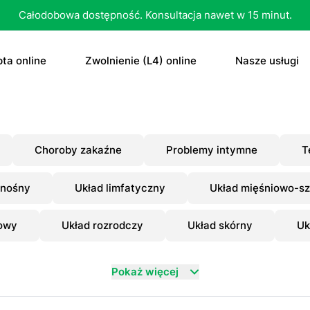
Całodobowa dostępność. Konsultacja nawet w 15 minut.
ta online
Zwolnienie (L4) online
Nasze usługi
recepta
Zwolnienie (L4) online
E-recepta
recepta na antykoncepcję
E-zwolnienie lekarskie dla studenta
E-zwolnieni
Choroby zakaźne
Problemy intymne
T
bletka „dzień po”
Konsultacja
onośny
Układ limfatyczny
Układ mięśniowo-sz
czenie otyłości
Skierowani
owy
Układ rozrodczy
Układ skórny
Uk
Konsultacja
Dowolne
Antykoncep
Pokaż więcej
RTG
Tabletka „d
MRI