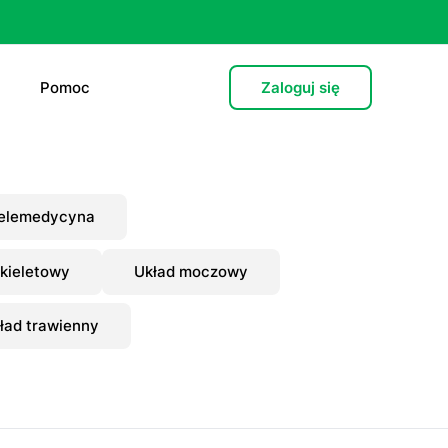
Pomoc
Zaloguj się
e (L4)
elemedycyna
 lekarska
kieletowy
Układ moczowy
e
ład trawienny
 psychiatryczna (dorośli)
cja hormonalna
zień po”