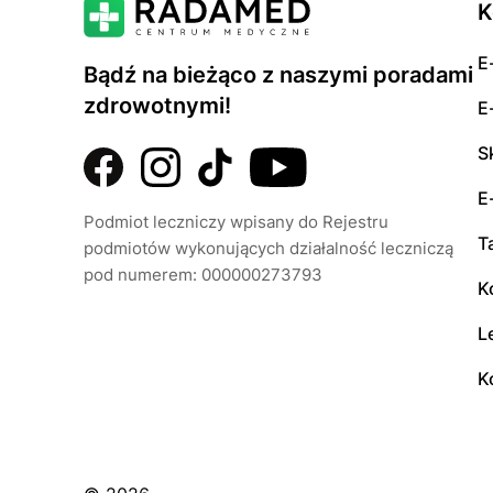
K
E
Bądź na bieżąco z naszymi poradami
zdrowotnymi!
E
S
E
Podmiot leczniczy wpisany do Rejestru
T
podmiotów wykonujących działalność leczniczą
pod numerem: 000000273793
K
L
K