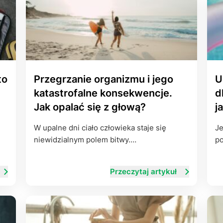
to
Przegrzanie organizmu i jego
U
katastrofalne konsekwencje.
d
Jak opalać się z głową?
j
W upalne dni ciało człowieka staje się
Je
niewidzialnym polem bitwy.…
po
Przeczytaj artykuł