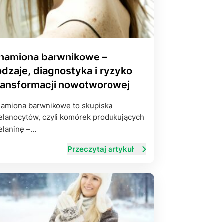
namiona barwnikowe –
odzaje, diagnostyka i ryzyko
ransformacji nowotworowej
amiona barwnikowe to skupiska
lanocytów, czyli komórek produkujących
laninę –…
Przeczytaj artykuł