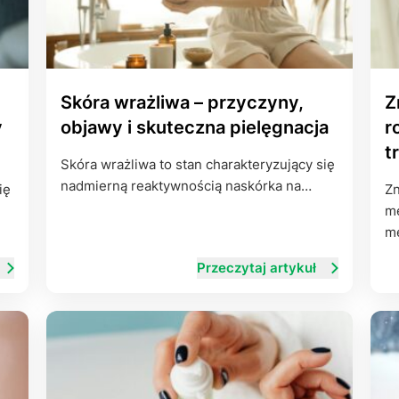
Skóra wrażliwa – przyczyny,
Z
y
objawy i skuteczna pielęgnacja
r
t
Skóra wrażliwa to stan charakteryzujący się
nadmierną reaktywnością naskórka na…
ię
Zn
me
me
Przeczytaj artykuł