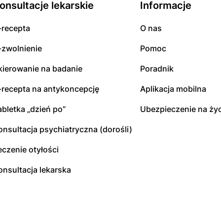
onsultacje lekarskie
Informacje
-recepta
O nas
-zwolnienie
Pomoc
kierowanie na badanie
Poradnik
-recepta na antykoncepcję
Aplikacja mobilna
abletka „dzień po”
Ubezpieczenie na życ
onsultacja psychiatryczna (dorośli)
eczenie otyłości
onsultacja lekarska