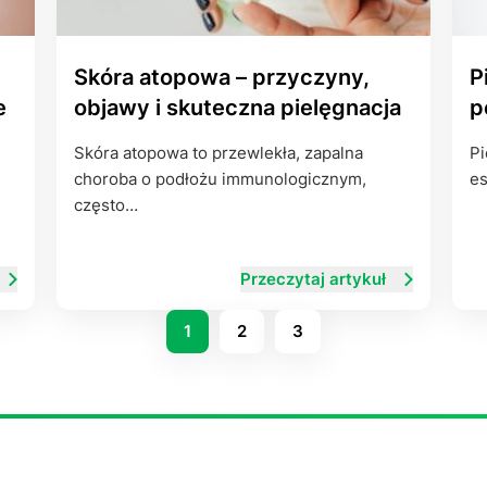
Skóra atopowa – przyczyny,
P
e
objawy i skuteczna pielęgnacja
p
Skóra atopowa to przewlekła, zapalna
Pi
choroba o podłożu immunologicznym,
es
często…
Przeczytaj artykuł
1
2
3