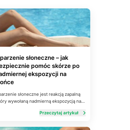
yłości
ie na życie
parzenie słoneczne – jak
ezpiecznie pomóc skórze po
admiernej ekspozycji na
łońce
arzenie słoneczne jest reakcją zapalną
óry wywołaną nadmierną ekspozycją na…
Przeczytaj artykuł