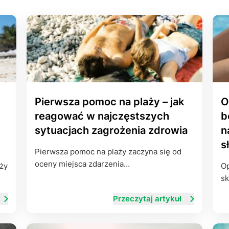
Leczenie ot
CT
Ubezpieczen
Pierwsza pomoc na plaży – jak
O
reagować w najczęstszych
b
sytuacjach zagrożenia zdrowia
n
s
Pierwsza pomoc na plaży zaczyna się od
oceny miejsca zdarzenia…
ży
Op
sk
Przeczytaj artykuł