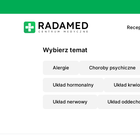
Recep
E-
Wybierz temat
E-
Alergie
Choroby psychiczne
Ta
Układ hormonalny
Układ krwi
Le
Układ nerwowy
Układ oddech