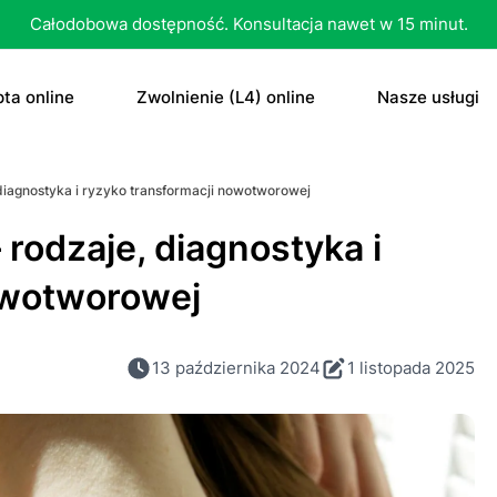
Całodobowa dostępność. Konsultacja nawet w 15 minut.
ta online
Zwolnienie (L4) online
Nasze usługi
recepta
Zwolnienie (L4) online
E-recepta
iagnostyka i ryzyko transformacji nowotworowej
recepta na antykoncepcję
E-zwolnienie lekarskie dla studenta
E-zwolnieni
rodzaje, diagnostyka i
bletka „dzień po”
Konsultacja
owotworowej
czenie otyłości
Skierowani
13 października 2024
1 listopada 2025
Konsultacja
Dowolne
Antykoncep
RTG
Tabletka „d
MRI