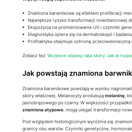
Znamiona barwnikowe są efektem proliferacji mel
Największe ryzyko transformacji nowotworowej d
Ekspozycja na promieniowanie UV i czynniki gene
Diagnostyka opiera się na dermatoskopii i badani
Profilaktyka obejmuje ochronę przeciwsłoneczną 
Zobacz też:
Wczesne objawy raka skóry. Jak je rozpo
Jak powstają znamiona barwniko
Znamiona barwnikowe powstają w wyniku nagroma
skóry właściwej. Melanocyty produkują
melaninę
, k
jasnobrązowego po czarny. W większości przypadków 
znamiona atypowe
, mogą ulegać transformacji now
Pod względem histologicznym wyróżnia się znamiona
granicy obu warstw. Czynniki genetyczne, hormona