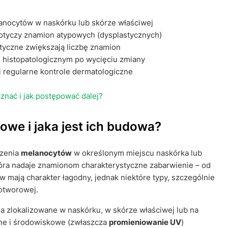
anocytów w naskórku lub skórze właściwej
otyczy znamion atypowych (dysplastycznych)
tyczne zwiększają liczbę znamion
u histopatologicznym po wycięciu zmiany
i regularne kontrole dermatologiczne
znać i jak postępować dalej?
we i jaka jest ich budowa?
dzenia
melanocytów
w określonym miejscu naskórka lub
tóra nadaje znamionom charakterystyczne zabarwienie – od
mają charakter łagodny, jednak niektóre typy, szczególnie
otworowej.
 zlokalizowane w naskórku, w skórze właściwej lub na
lne i środowiskowe (zwłaszcza
promieniowanie UV
)