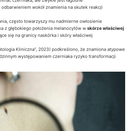
minać czerniaka, ale zwykle jest łagodne
ę odbarwieniem wokół znamienia na skutek reakcji
ania, często towarzyszy mu nadmierne owłosienie
ka z głębokiego położenia melanocytów w
skórze właściwej
ące się na granicy naskórka i skóry właściwej
tologia Kliniczna”, 2023) podkreślono, że znamiona atypowe
rodzinnym występowaniem czerniaka ryzyko transformacji