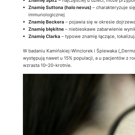
Znamię Spitz
– najczęściej u dzieci, może przypo
Znamię Suttona (halo nevus)
– charakteryzuje si
immunologicznej
Znamię Beckera
– pojawia się w okresie dojrzew
Znamię błękitne
– niebieskawe zabarwienie wyni
Znamię Clarka
– typowe znamię łączące, lokalizuj
W badaniu Kamińskiej-Winciorek i Śpiewaka („Derma
występują nawet u 15% populacji, a u pacjentów z 
wzrasta 10–20-krotnie.