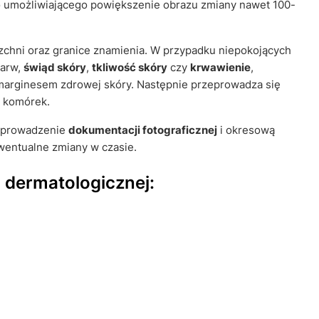
o umożliwiającego powiększenie obrazu zmiany nawet 100-
rzchni oraz granice znamienia. W przypadku niepokojących
barw,
świąd skóry
,
tkliwość skóry
czy
krwawienie
,
marginesem zdrowej skóry. Następnie przeprowadza się
u komórek.
ę prowadzenie
dokumentacji fotograficznej
i okresową
wentualne zmiany w czasie.
 dermatologicznej: