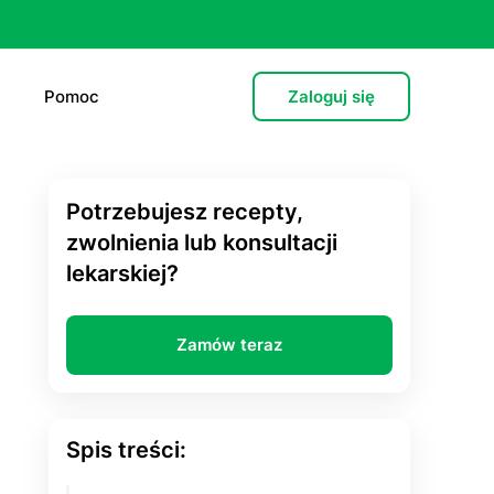
Pomoc
Zaloguj się
Potrzebujesz recepty,
e (L4)
zwolnienia lub konsultacji
lekarskiej?
 lekarska
e
Zamów teraz
 psychiatryczna (dorośli)
cja hormonalna
Spis treści:
zień po”