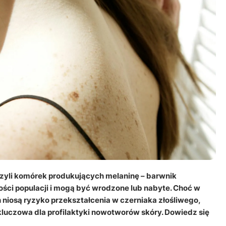
Leczenie ot
CT
Ubezpieczen
zyli komórek produkujących melaninę – barwnik
ości populacji i mogą być wrodzone lub nabyte. Choć w
 niosą ryzyko przekształcenia w czerniaka złośliwego,
kluczowa dla profilaktyki nowotworów skóry. Dowiedz się