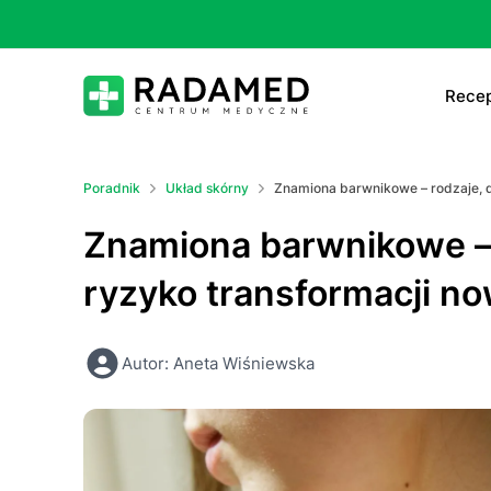
Recep
E-
Poradnik
Układ skórny
Znamiona barwnikowe – rodzaje, d
E-
Znamiona barwnikowe – 
Ta
ryzyko transformacji n
Le
Autor: Aneta Wiśniewska