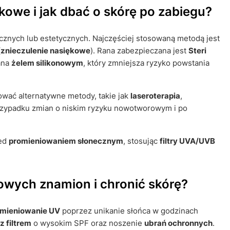
owe i jak dbać o skórę po zabiegu?
znych lub estetycznych. Najczęściej stosowaną metodą jest
(
znieczulenie nasiękowe
). Rana zabezpieczana jest
Steri
ana
żelem silikonowym
, który zmniejsza ryzyko powstania
ać alternatywne metody, takie jak
laseroterapia
,
przypadku zmian o niskim ryzyku nowotworowym i po
zed
promieniowaniem słonecznym
, stosując
filtry UVA/UVB
wych znamion i chronić skórę?
omieniowanie UV
poprzez unikanie słońca w godzinach
 filtrem
o wysokim SPF oraz noszenie
ubrań ochronnych
.