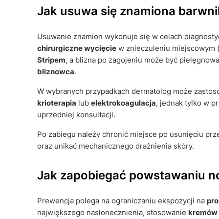
Jak usuwa się znamiona barwnik
Usuwanie znamion wykonuje się w celach diagnostyc
chirurgiczne wycięcie
w znieczuleniu miejscowym 
Stripem
, a blizna po zagojeniu może być pielęgnow
bliznowca
.
W wybranych przypadkach dermatolog może zastosow
krioterapia
lub
elektrokoagulacja
, jednak tylko w 
uprzedniej konsultacji.
Po zabiegu należy chronić miejsce po usunięciu pr
oraz unikać mechanicznego drażnienia skóry.
Jak zapobiegać powstawaniu no
Prewencja polega na ograniczaniu ekspozycji na
pr
największego nasłonecznienia, stosowanie
kremów z