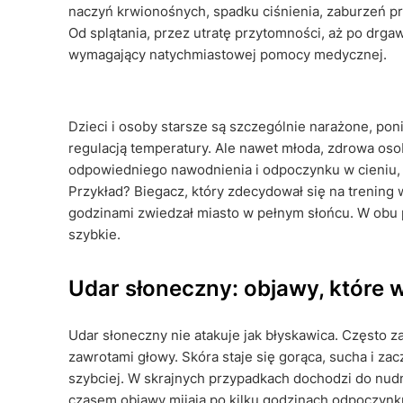
naczyń krwionośnych, spadku ciśnienia, zaburzeń pr
Od splątania, przez utratę przytomności, aż po drgaw
wymagający natychmiastowej pomocy medycznej.
Dzieci i osoby starsze są szczególnie narażone, po
regulacją temperatury. Ale nawet młoda, zdrowa osob
odpowiedniego nawodnienia i odpoczynku w cieniu,
Przykład? Biegacz, który zdecydował się na trening w
godzinami zwiedzał miasto w pełnym słońcu. W obu
szybkie.
Udar słoneczny: objawy, które 
Udar słoneczny nie atakuje jak błyskawica. Często z
zawrotami głowy. Skóra staje się gorąca, sucha i za
szybciej. W skrajnych przypadkach dochodzi do nudn
czasem objawy mijają po kilku godzinach odpoczynku