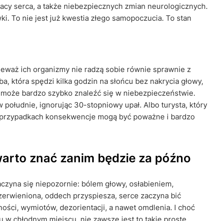
acy serca, a także niebezpiecznych zmian neurologicznych.
ki. To nie jest już kwestia złego samopoczucia. To stan
nieważ ich organizmy nie radzą sobie równie sprawnie z
a, która spędzi kilka godzin na słońcu bez nakrycia głowy,
 może bardzo szybko znaleźć się w niebezpieczeństwie.
 południe, ignorując 30-stopniowy upał. Albo turysta, który
 przypadkach konsekwencje mogą być poważne i bardzo
warto znać zanim będzie za późno
aczyna się niepozornie: bólem głowy, osłabieniem,
czerwieniona, oddech przyspiesza, serce zaczyna bić
ości, wymiotów, dezorientacji, a nawet omdlenia. I choć
 w chłodnym miejscu, nie zawsze jest to takie proste.