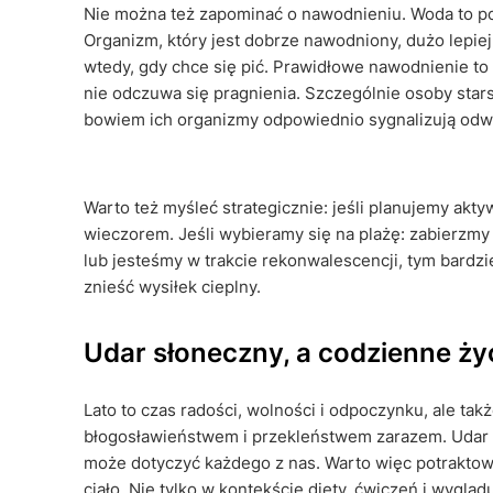
Nie można też zapominać o nawodnieniu. Woda to p
Organizm, który jest dobrze nawodniony, dużo lepiej r
wtedy, gdy chce się pić. Prawidłowe nawodnienie to p
nie odczuwa się pragnienia. Szczególnie osoby star
bowiem ich organizmy odpowiednio sygnalizują odw
Warto też myśleć strategicznie: jeśli planujemy akt
wieczorem. Jeśli wybieramy się na plażę: zabierzmy 
lub jesteśmy w trakcie rekonwalescencji, tym bardz
znieść wysiłek cieplny.
Udar słoneczny, a codzienne ży
Lato to czas radości, wolności i odpoczynku, ale ta
błogosławieństwem i przekleństwem zarazem. Udar sł
może dotyczyć każdego z nas. Warto więc potraktowa
ciało. Nie tylko w kontekście diety, ćwiczeń i wyglą