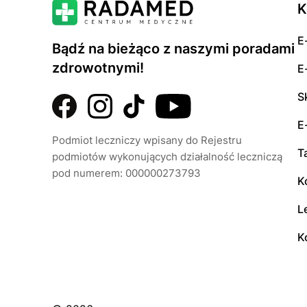
K
E
Bądź na bieżąco z naszymi poradami
zdrowotnymi!
E
S
E
Podmiot leczniczy wpisany do Rejestru
T
podmiotów wykonujących działalność leczniczą
pod numerem: 000000273793
K
L
K