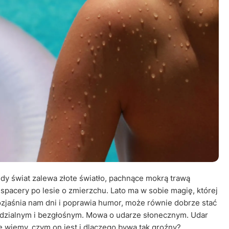
Leczenie ot
CT
Ubezpieczen
gdy świat zalewa złote światło, pachnące mokrą trawą
, spacery po lesie o zmierzchu. Lato ma w sobie magię, której
 rozjaśnia nam dni i poprawia humor, może równie dobrze stać
dzialnym i bezgłośnym. Mowa o udarze słonecznym. Udar
 wiemy, czym on jest i dlaczego bywa tak groźny?