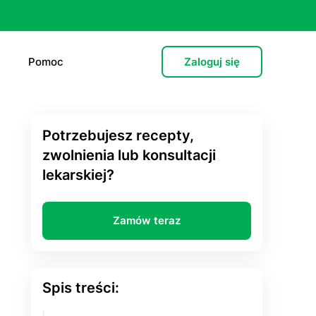
Pomoc
Zaloguj się
Potrzebujesz recepty,
e (L4)
zwolnienia lub konsultacji
lekarskiej?
 lekarska
e
Zamów teraz
 psychiatryczna (dorośli)
cja hormonalna
Spis treści:
zień po”