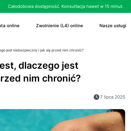
Całodobowa dostępność. Konsultacja nawet w 15 minut.
ta online
Zwolnienie (L4) online
Nasze usługi
recepta
Zwolnienie (L4) online
E-recepta
go jest niebezpieczny i jak się przed nim chronić?
recepta na antykoncepcję
E-zwolnienie lekarskie dla studenta
E-zwolnieni
est, dlaczego jest
bletka „dzień po”
Konsultacja
przed nim chronić?
czenie otyłości
Skierowani
7 lipca 2025
Konsultacja
Dowolne
Antykoncep
RTG
Tabletka „d
MRI