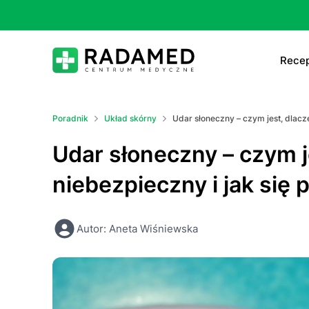
Recep
E-
Poradnik
Układ skórny
Udar słoneczny – czym jest, dlacze
E-
Udar słoneczny – czym j
Ta
niebezpieczny i jak się 
Le
Autor: Aneta Wiśniewska