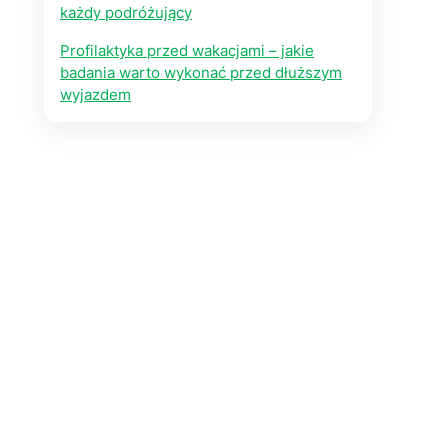
każdy podróżujący
Profilaktyka przed wakacjami – jakie
badania warto wykonać przed dłuższym
wyjazdem