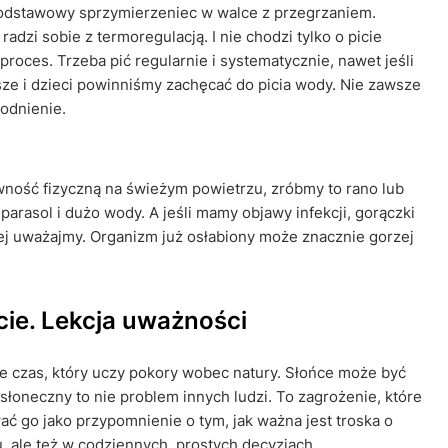
odstawowy sprzymierzeniec w walce z przegrzaniem.
adzi sobie z termoregulacją. I nie chodzi tylko o picie
roces. Trzeba pić regularnie i systematycznie, nawet jeśli
sze i dzieci powinniśmy zachęcać do picia wody. Nie zawsze
odnienie.
ywność fizyczną na świeżym powietrzu, zróbmy to rano lub
parasol i dużo wody. A jeśli mamy objawy infekcji, gorączki
iej uważajmy. Organizm już osłabiony może znacznie gorzej
cie. Lekcja uważności
kże czas, który uczy pokory wobec natury. Słońce może być
oneczny to nie problem innych ludzi. To zagrożenie, które
ć go jako przypomnienie o tym, jak ważna jest troska o
du, ale też w codziennych, prostych decyzjach.