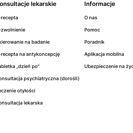
onsultacje lekarskie
Informacje
-recepta
O nas
-zwolnienie
Pomoc
kierowanie na badanie
Poradnik
-recepta na antykoncepcję
Aplikacja mobilna
abletka „dzień po”
Ubezpieczenie na życ
onsultacja psychiatryczna (dorośli)
eczenie otyłości
onsultacja lekarska