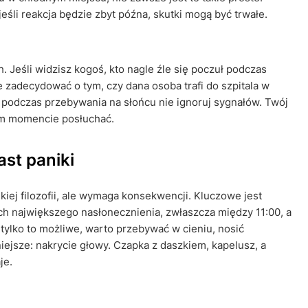
eśli reakcja będzie zbyt późna, skutki mogą być trwałe.
h. Jeśli widzisz kogoś, kto nagle źle się poczuł podczas
e zadecydować o tym, czy dana osoba trafi do szpitala w
ie podczas przebywania na słońcu nie ignoruj sygnałów. Twój
tym momencie posłuchać.
st paniki
ej filozofii, ale wymaga konsekwencji. Kluczowe jest
h największego nasłonecznienia, zwłaszcza między 11:00, a
 tylko to możliwe, warto przebywać w cieniu, nosić
iejsze: nakrycie głowy. Czapka z daszkiem, kapelusz, a
je.