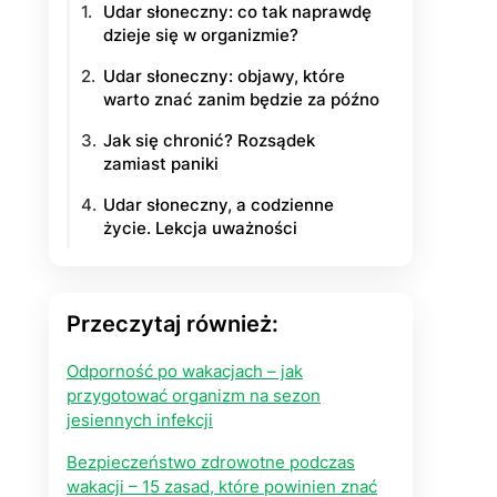
Udar słoneczny: co tak naprawdę
dzieje się w organizmie?
yłości
Udar słoneczny: objawy, które
ie na życie
warto znać zanim będzie za późno
Jak się chronić? Rozsądek
zamiast paniki
Udar słoneczny, a codzienne
życie. Lekcja uważności
Przeczytaj również:
Odporność po wakacjach – jak
przygotować organizm na sezon
jesiennych infekcji
Bezpieczeństwo zdrowotne podczas
wakacji – 15 zasad, które powinien znać