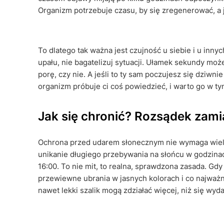
Organizm potrzebuje czasu, by się zregenerować, a j
To dlatego tak ważna jest czujność u siebie i u innyc
upału, nie bagatelizuj sytuacji. Ułamek sekundy moż
porę, czy nie. A jeśli to ty sam poczujesz się dziwn
organizm próbuje ci coś powiedzieć, i warto go w 
Jak się chronić? Rozsądek zamia
Ochrona przed udarem słonecznym nie wymaga wielki
unikanie długiego przebywania na słońcu w godzinac
16:00. To nie mit, to realna, sprawdzona zasada. Gdy
przewiewne ubrania w jasnych kolorach i co najważn
nawet lekki szalik mogą zdziałać więcej, niż się wyda