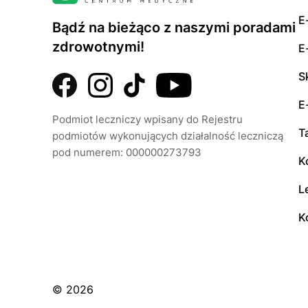
E
Bądź na bieżąco z naszymi poradami
zdrowotnymi!
E
S
E
Podmiot leczniczy wpisany do Rejestru
T
podmiotów wykonujących działalność leczniczą
pod numerem: 000000273793
K
L
K
© 2026