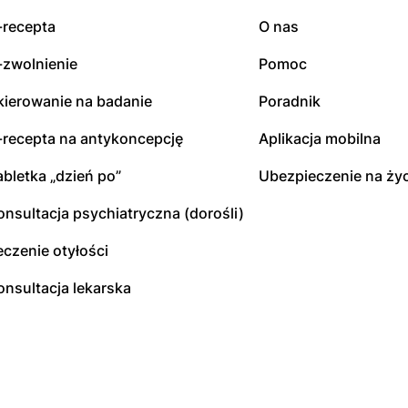
-recepta
O nas
-zwolnienie
Pomoc
kierowanie na badanie
Poradnik
-recepta na antykoncepcję
Aplikacja mobilna
abletka „dzień po”
Ubezpieczenie na życ
onsultacja psychiatryczna (dorośli)
eczenie otyłości
onsultacja lekarska