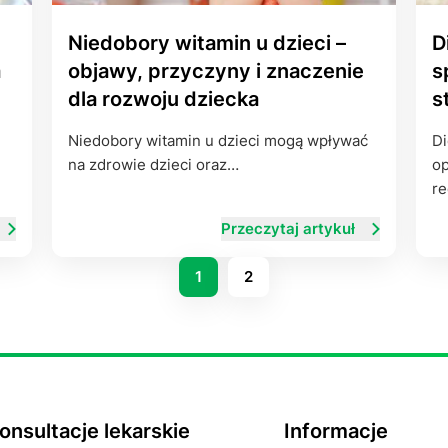
Niedobory witamin u dzieci –
D
a
objawy, przyczyny i znaczenie
s
dla rozwoju dziecka
s
Niedobory witamin u dzieci mogą wpływać
Di
na zdrowie dzieci oraz…
op
r
Przeczytaj artykuł
1
2
onsultacje lekarskie
Informacje