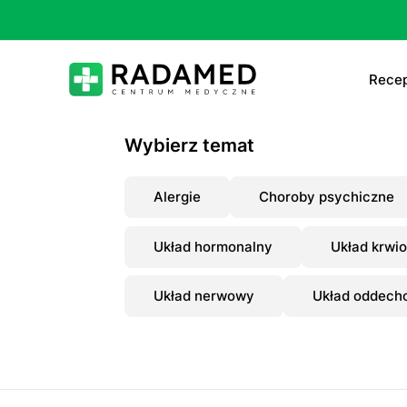
Recep
E-
Wybierz temat
E-
Alergie
Choroby psychiczne
Ta
Układ hormonalny
Układ krwi
Le
Układ nerwowy
Układ oddech