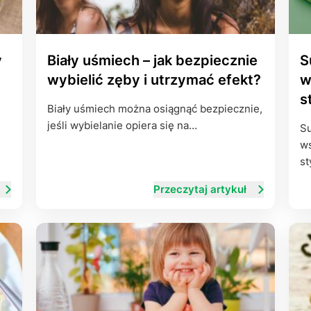
y
Biały uśmiech – jak bezpiecznie
S
wybielić zęby i utrzymać efekt?
w
s
Biały uśmiech można osiągnąć bezpiecznie,
jeśli wybielanie opiera się na…
Su
ws
st
Przeczytaj artykuł