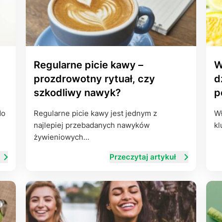
Regularne picie kawy –
W
prozdrowotny rytuał, czy
d
szkodliwy nawyk?
p
do
Regularne picie kawy jest jednym z
Wł
najlepiej przebadanych nawyków
kl
żywieniowych…
Przeczytaj artykuł