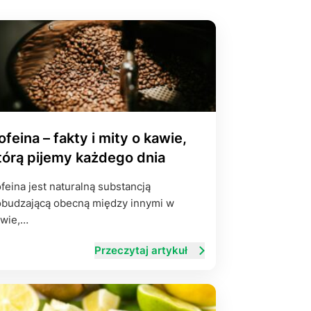
yłości
ie na życie
ofeina – fakty i mity o kawie,
tórą pijemy każdego dnia
feina jest naturalną substancją
budzającą obecną między innymi w
wie,…
Przeczytaj artykuł