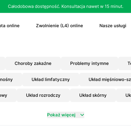
Całodobowa dostępność. Konsultacja nawet w 15 minut.
ta online
Zwolnienie (L4) online
Nasze usługi
recepta
Zwolnienie (L4) online
E-recepta
recepta na antykoncepcję
E-zwolnienie lekarskie dla studenta
E-zwolnieni
Choroby zakaźne
Problemy intymne
T
bletka „dzień po”
Konsultacja
onośny
Układ limfatyczny
Układ mięśniowo-sz
czenie otyłości
Skierowani
owy
Układ rozrodczy
Układ skórny
Uk
Konsultacja
Dowolne
Antykoncep
Pokaż więcej
RTG
Tabletka „d
MRI