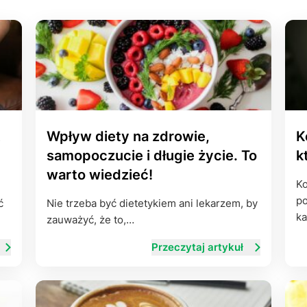
Leczenie ot
CT
Ubezpieczen
Wpływ diety na zdrowie,
K
samopoczucie i długie życie. To
k
warto wiedzieć!
Ko
po
ć
Nie trzeba być dietetykiem ani lekarzem, by
ka
zauważyć, że to,…
Przeczytaj artykuł