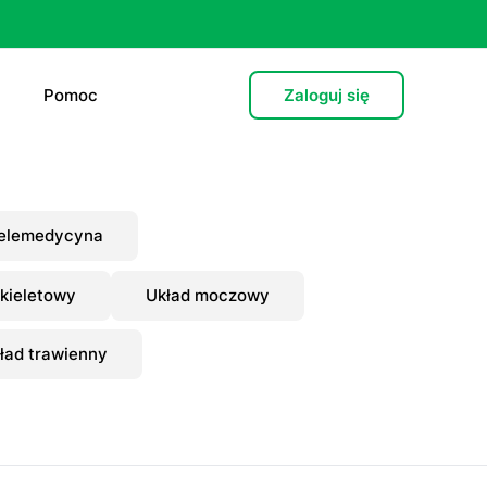
Pomoc
Zaloguj się
e (L4)
elemedycyna
 lekarska
kieletowy
Układ moczowy
e
ład trawienny
 psychiatryczna (dorośli)
cja hormonalna
zień po”