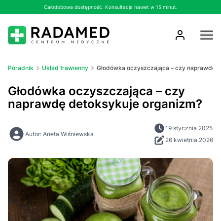
Całodobowa dostępność. Konsultacja nawet w 15 minut.
Poradnik
Układ trawienny
Głodówka oczyszczająca – czy naprawdę d
Głodówka oczyszczająca – czy
naprawdę detoksykuje organizm?
19 stycznia 2025
Autor: Aneta Wiśniewska
26 kwietnia 2026