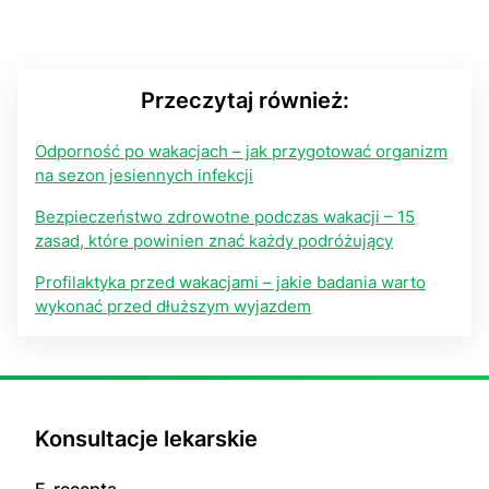
Przeczytaj również:
Odporność po wakacjach – jak przygotować organizm
na sezon jesiennych infekcji
Bezpieczeństwo zdrowotne podczas wakacji – 15
zasad, które powinien znać każdy podróżujący
Profilaktyka przed wakacjami – jakie badania warto
wykonać przed dłuższym wyjazdem
Konsultacje lekarskie