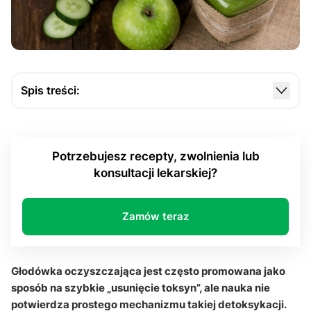
Spis treści:
Czym jest głodówka oczyszczająca i na czym
polega?
Potrzebujesz recepty, zwolnienia lub
Czy organizm potrzebuje głodówki do
konsultacji lekarskiej?
detoksykacji?
Co dzieje się z organizmem podczas krótkiej
głodówki?
Zamów teraz
Jakie są ryzyka, przeciwwskazania i lepsze
alternatywy?
Głodówka oczyszczająca jest często promowana jako
Q&A
sposób na szybkie „usunięcie toksyn”, ale nauka nie
potwierdza prostego mechanizmu takiej detoksykacji.