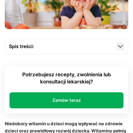
Spis treści:
Czym są niedobory witamin u dzieci i dlaczego są
ważne dla zdrowia?
Potrzebujesz recepty, zwolnienia lub
Jakie witaminy są szczególnie ważne dla rozwoju
konsultacji lekarskiej?
dziecka?
Jakie objawy mogą wskazywać na niedobory
witamin?
Zamów teraz
Jak zapobiegać niedoborom witamin u dzieci?
Sekcja pytań i odpowiedzi
Niedobory witamin u dzieci mogą wpływać na zdrowie
dzieci oraz prawidłowy rozwój dziecka. Witaminy pełnią