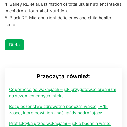
Bailey RL. et al. Estimation of total usual nutrient intakes
in children. Journal of Nutrition.
Black RE. Micronutrient deficiency and child health.
Lancet.
Dieta
Przeczytaj również:
Odporność po wakacjach – jak przygotować organizm
na sezon jesiennych infekcji
Bezpieczeństwo zdrowotne podczas wakacji – 15
zasad, które powinien znać każdy podróżujący
Profilaktyka przed wakacjami – jakie badania warto