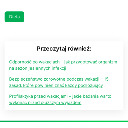
Dieta
Przeczytaj również:
Odporność po wakacjach – jak przygotować organizm
na sezon jesiennych infekcji
Bezpieczeństwo zdrowotne podczas wakacji – 15
zasad, które powinien znać każdy podróżujący
Profilaktyka przed wakacjami – jakie badania warto
wykonać przed dłuższym wyjazdem