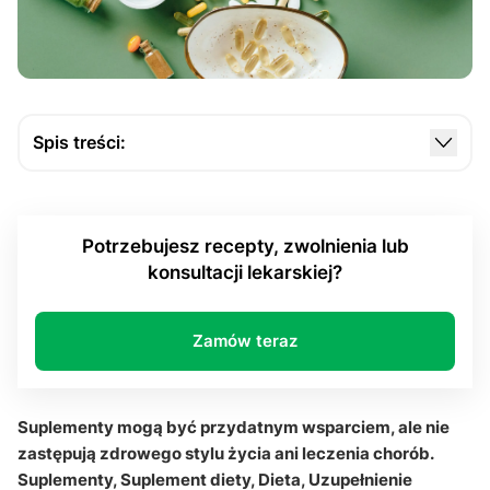
Spis treści:
Czym są suplementy i czym różnią się od leków?
Kiedy suplementacja ma realny sens?
Potrzebujesz recepty, zwolnienia lub
Jak wybierać suplement diety świadomie?
konsultacji lekarskiej?
Jakie są ryzyka i najczęstsze błędy w stosowaniu?
Q&A
Zamów teraz
Suplementy mogą być przydatnym wsparciem, ale nie
zastępują zdrowego stylu życia ani leczenia chorób.
Suplementy, Suplement diety, Dieta, Uzupełnienie