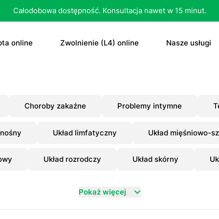
Całodobowa dostępność. Konsultacja nawet w 15 minut.
ta online
Zwolnienie (L4) online
Nasze usługi
recepta
Zwolnienie (L4) online
E-recepta
recepta na antykoncepcję
E-zwolnienie lekarskie dla studenta
E-zwolnieni
Choroby zakaźne
Problemy intymne
T
bletka „dzień po”
Konsultacja
onośny
Układ limfatyczny
Układ mięśniowo-sz
czenie otyłości
Skierowani
owy
Układ rozrodczy
Układ skórny
Uk
Konsultacja
Dowolne
Antykoncep
Pokaż więcej
RTG
Tabletka „d
MRI