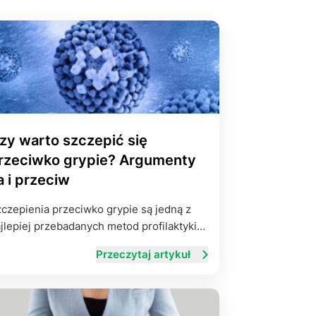
yłości
ie na życie
zy warto szczepić się
rzeciwko grypie? Argumenty
a i przeciw
czepienia przeciwko grypie są jedną z
jlepiej przebadanych metod profilaktyki…
Przeczytaj artykuł