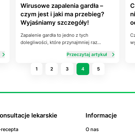
Wirusowe zapalenia gardła –
C
czym jest i jaki ma przebieg?
n
Wyjaśniamy szczegóły!
o
Zapalenie gardła to jedno z tych
Cz
dolegliwości, które przynajmniej raz…
wy
Przeczytaj artykuł
1
2
3
4
5
onsultacje lekarskie
Informacje
-recepta
O nas