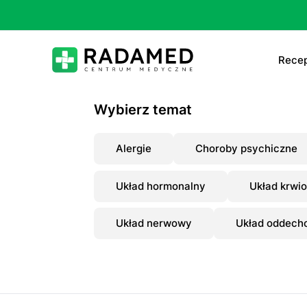
Recep
E-
Wybierz temat
E-
Alergie
Choroby psychiczne
Ta
Układ hormonalny
Układ krwi
Le
Układ nerwowy
Układ oddech