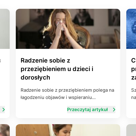
Leczenie ot
CT
Ubezpieczen
ć
Radzenie sobie z
C
przeziębieniem u dzieci i
p
dorosłych
z
Radzenie sobie z przeziębieniem polega na
Sz
łagodzeniu objawów i wspieraniu…
na
Przeczytaj artykuł