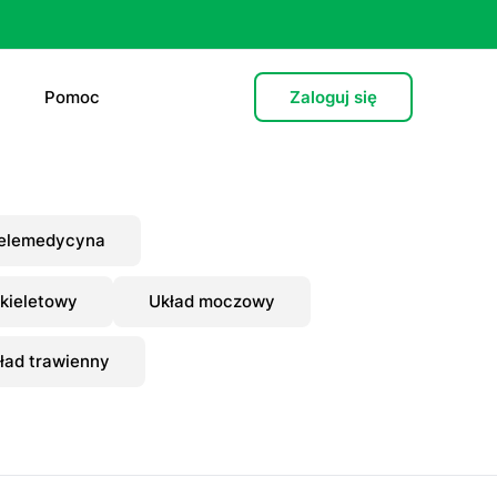
Pomoc
Zaloguj się
e (L4)
elemedycyna
 lekarska
kieletowy
Układ moczowy
e
ład trawienny
 psychiatryczna (dorośli)
cja hormonalna
zień po”