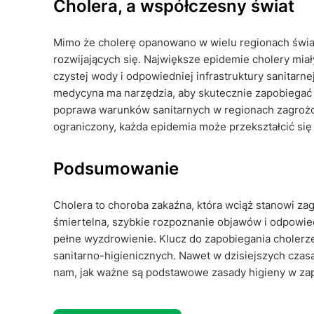
Cholera, a współczesny świat
Mimo że cholerę opanowano w wielu regionach świata,
rozwijających się. Największe epidemie cholery miały
czystej wody i odpowiedniej infrastruktury sanitarne
medycyna ma narzędzia, aby skutecznie zapobiegać i
poprawa warunków sanitarnych w regionach zagrożon
ograniczony, każda epidemia może przekształcić si
Podsumowanie
Cholera to choroba zakaźna, która wciąż stanowi za
śmiertelna, szybkie rozpoznanie objawów i odpowied
pełne wyzdrowienie. Klucz do zapobiegania cholerze
sanitarno-higienicznych. Nawet w dzisiejszych cza
nam, jak ważne są podstawowe zasady higieny w za