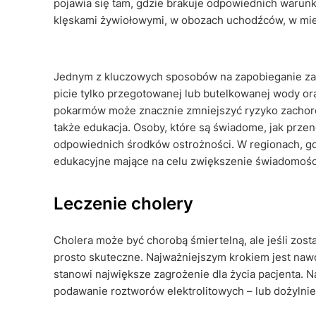
pojawia się tam, gdzie brakuje odpowiednich warun
klęskami żywiołowymi, w obozach uchodźców, w mie
Jednym z kluczowych sposobów na zapobieganie zaka
picie tylko przegotowanej lub butelkowanej wody o
pokarmów może znacznie zmniejszyć ryzyko zachor
także edukacja. Osoby, które są świadome, jak przen
odpowiednich środków ostrożności. W regionach, g
edukacyjne mające na celu zwiększenie świadomości i
Leczenie cholery
Cholera może być chorobą śmiertelną, ale jeśli zos
prosto skuteczne. Najważniejszym krokiem jest naw
stanowi największe zagrożenie dla życia pacjenta.
podawanie roztworów elektrolitowych – lub dożylnie,