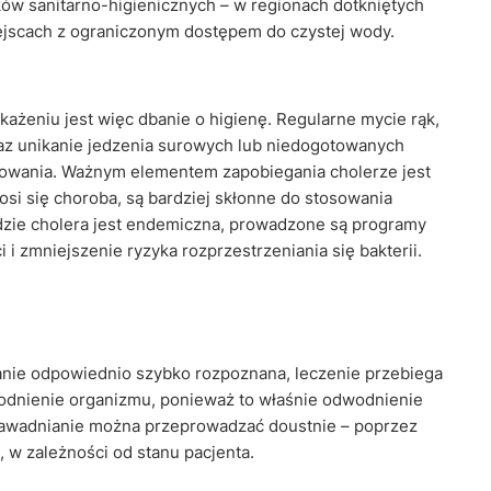
ków sanitarno-higienicznych – w regionach dotkniętych
jscach z ograniczonym dostępem do czystej wody.
żeniu jest więc dbanie o higienę. Regularne mycie rąk,
raz unikanie jedzenia surowych lub niedogotowanych
owania. Ważnym elementem zapobiegania cholerze jest
osi się choroba, są bardziej skłonne do stosowania
dzie cholera jest endemiczna, prowadzone są programy
 zmniejszenie ryzyka rozprzestrzeniania się bakterii.
tanie odpowiednio szybko rozpoznana, leczenie przebiega
odnienie organizmu, ponieważ to właśnie odwodnienie
 Nawadnianie można przeprowadzać doustnie – poprzez
 w zależności od stanu pacjenta.