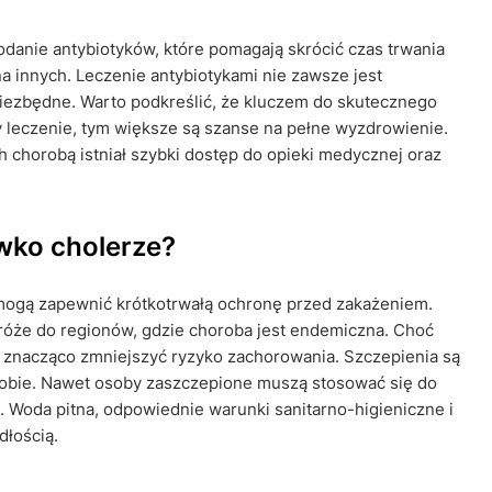
danie antybiotyków, które pomagają skrócić czas trwania
na innych. Leczenie antybiotykami nie zawsze jest
iezbędne. Warto podkreślić, że kluczem do skutecznego
y leczenie, tym większe są szanse na pełne wyzdrowienie.
h chorobą istniał szybki dostęp do opieki medycznej oraz
iwko cholerze?
e mogą zapewnić krótkotrwałą ochronę przed zakażeniem.
dróże do regionów, gdzie choroba jest endemiczna. Choć
 znacząco zmniejszyć ryzyko zachorowania. Szczepienia są
robie. Nawet osoby zaszczepione muszą stosować się do
 Woda pitna, odpowiednie warunki sanitarno-higieniczne i
dłością.