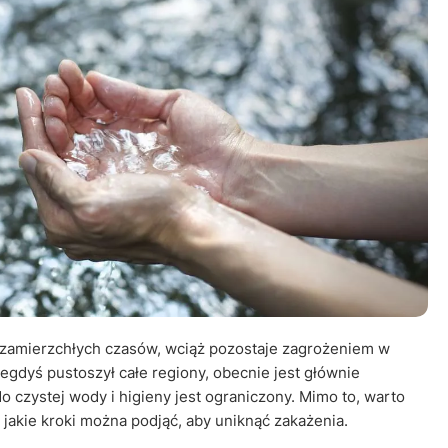
Leczenie ot
CT
Ubezpieczen
z zamierzchłych czasów, wciąż pozostaje zagrożeniem w
iegdyś pustoszył całe regiony, obecnie jest głównie
do czystej wody i higieny jest ograniczony. Mimo to, warto
i jakie kroki można podjąć, aby uniknąć zakażenia.