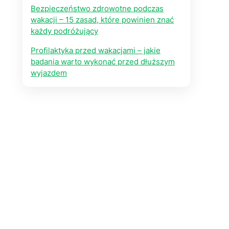
Bezpieczeństwo zdrowotne podczas
wakacji – 15 zasad, które powinien znać
każdy podróżujący
Profilaktyka przed wakacjami – jakie
badania warto wykonać przed dłuższym
wyjazdem