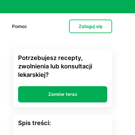
Pomoc
Zaloguj się
Potrzebujesz recepty,
e (L4)
zwolnienia lub konsultacji
lekarskiej?
 lekarska
e
Zamów teraz
 psychiatryczna (dorośli)
cja hormonalna
Spis treści:
zień po”