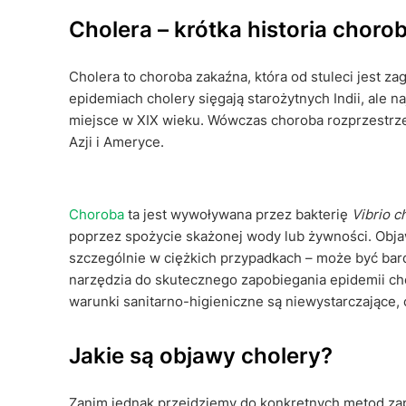
Cholera – krótka historia choro
Cholera to choroba zakaźna, która od stuleci jest z
epidemiach cholery sięgają starożytnych Indii, ale n
miejsce w XIX wieku. Wówczas choroba rozprzestrzeni
Azji i Ameryce.
Choroba
ta jest wywoływana przez bakterię
Vibrio c
poprzez spożycie skażonej wody lub żywności. Objaw
szczególnie w ciężkich przypadkach – może być ba
narzędzia do skutecznego zapobiegania epidemii cho
warunki sanitarno-higieniczne są niewystarczające,
Jakie są objawy cholery?
Zanim jednak przejdziemy do konkretnych metod zapo