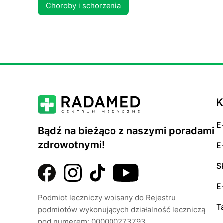
Choroby i schorzenia
K
E
Bądź na bieżąco z naszymi poradami
zdrowotnymi!
E
S
E
Podmiot leczniczy wpisany do Rejestru
T
podmiotów wykonujących działalność leczniczą
pod numerem: 000000273793