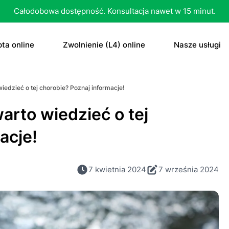
Całodobowa dostępność. Konsultacja nawet w 15 minut.
ta online
Zwolnienie (L4) online
Nasze usługi
recepta
Zwolnienie (L4) online
E-recepta
iedzieć o tej chorobie? Poznaj informacje!
recepta na antykoncepcję
E-zwolnienie lekarskie dla studenta
E-zwolnieni
arto wiedzieć o tej
bletka „dzień po”
Konsultacja
acje!
czenie otyłości
Skierowani
7 kwietnia 2024
7 września 2024
Konsultacja
Dowolne
Antykoncep
RTG
Tabletka „d
MRI