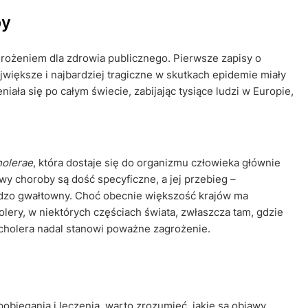
by
agrożeniem dla zdrowia publicznego. Pierwsze zapisy o
ajwiększe i najbardziej tragiczne w skutkach epidemie miały
ała się po całym świecie, zabijając tysiące ludzi w Europie,
holerae
, która dostaje się do organizmu człowieka głównie
y choroby są dość specyficzne, a jej przebieg –
rdzo gwałtowny. Choć obecnie większość krajów ma
lery, w niektórych częściach świata, zwłaszcza tam, gdzie
 cholera nadal stanowi poważne zagrożenie.
biegania i leczenia, warto zrozumieć, jakie są objawy