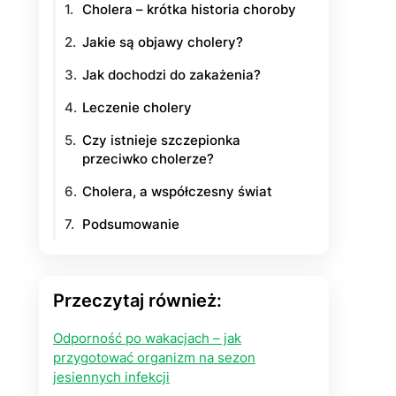
Cholera – krótka historia choroby
yłości
Jakie są objawy cholery?
Jak dochodzi do zakażenia?
ie na życie
Leczenie cholery
Czy istnieje szczepionka
przeciwko cholerze?
Cholera, a współczesny świat
Podsumowanie
Przeczytaj również:
Odporność po wakacjach – jak
przygotować organizm na sezon
jesiennych infekcji