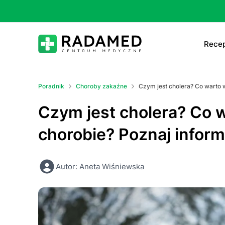
Recep
E-
Poradnik
Choroby zakaźne
Czym jest cholera? Co warto w
E-
Czym jest cholera? Co w
Ta
chorobie? Poznaj inform
Le
Autor: Aneta Wiśniewska