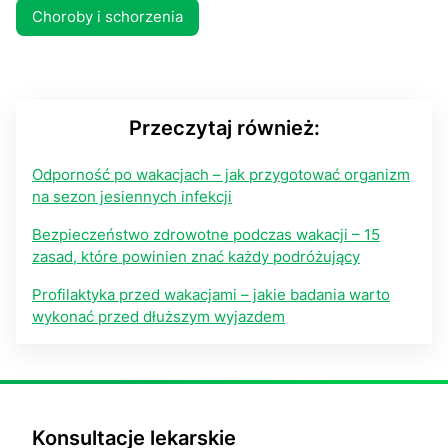
Choroby i schorzenia
Przeczytaj również:
Odporność po wakacjach – jak przygotować organizm
na sezon jesiennych infekcji
Bezpieczeństwo zdrowotne podczas wakacji – 15
zasad, które powinien znać każdy podróżujący
Profilaktyka przed wakacjami – jakie badania warto
wykonać przed dłuższym wyjazdem
Konsultacje lekarskie