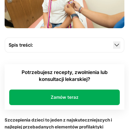
Spis treści:
Na czym polegają szczepienia dzieci i dlaczego są
tak ważne?
Potrzebujesz recepty, zwolnienia lub
Jak wygląda kwalifikacja lekarska przed
konsultacji lekarskiej?
szczepieniem?
Jakie są przeciwwskazania do szczepień?
Zamów teraz
Czym są niepożądane odczyny poszczepienne?
Jak postępować po szczepieniu dziecka?
Szczepienia dzieci to jeden z najskuteczniejszych i
Jaką rolę odgrywają rodzice w procesie szczepień?
najlepiej przebadanych elementów profilaktyki