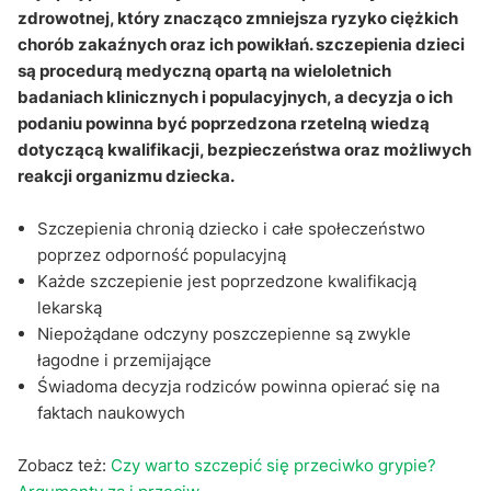
Jak szczepienia wpływają na odporność dziecka?
zdrowotnej, który znacząco zmniejsza ryzyko ciężkich
chorób zakaźnych oraz ich powikłań. szczepienia dzieci
Sekcja pytań i odpowiedzi
są procedurą medyczną opartą na wieloletnich
badaniach klinicznych i populacyjnych, a decyzja o ich
podaniu powinna być poprzedzona rzetelną wiedzą
dotyczącą kwalifikacji, bezpieczeństwa oraz możliwych
reakcji organizmu dziecka.
Szczepienia chronią dziecko i całe społeczeństwo
poprzez odporność populacyjną
Każde szczepienie jest poprzedzone kwalifikacją
lekarską
Niepożądane odczyny poszczepienne są zwykle
łagodne i przemijające
Świadoma decyzja rodziców powinna opierać się na
faktach naukowych
Zobacz też:
Czy warto szczepić się przeciwko grypie?