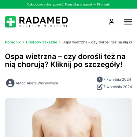
Całodobowa dostępność. Konsultacja nawet w 15 minut.
Poradnik
Choroby zakaźne
Ospa wietrzna – czy dorośli też na nią chor
Ospa wietrzna – czy dorośli też na
nią chorują? Kliknij po szczegóły!
7 kwietnia 2024
Autor: Aneta Wiśniewska
7 września 2024