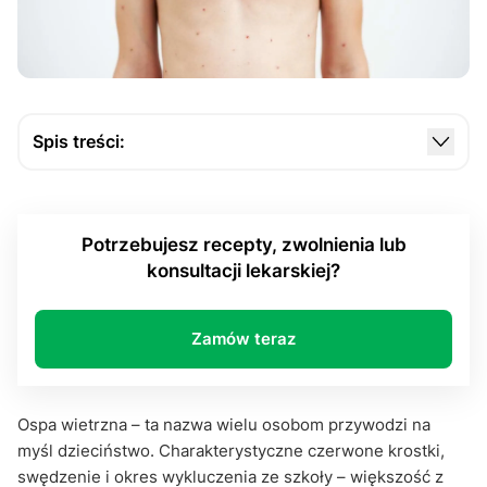
Spis treści:
Czym jest ospa wietrzna?
Czy dorośli również mogą zachorować na ospę
Potrzebujesz recepty, zwolnienia lub
wietrzną?
konsultacji lekarskiej?
Objawy choroby u dorosłych
Powikłania u dorosłych
Zamów teraz
Jak zapobiegać zachorowaniu na ospę wietrzną?
Czy półpasiec to choroba w innym wydaniu?
Ospa wietrzna – ta nazwa wielu osobom przywodzi na
Podsumowanie
myśl dzieciństwo. Charakterystyczne czerwone krostki,
swędzenie i okres wykluczenia ze szkoły – większość z