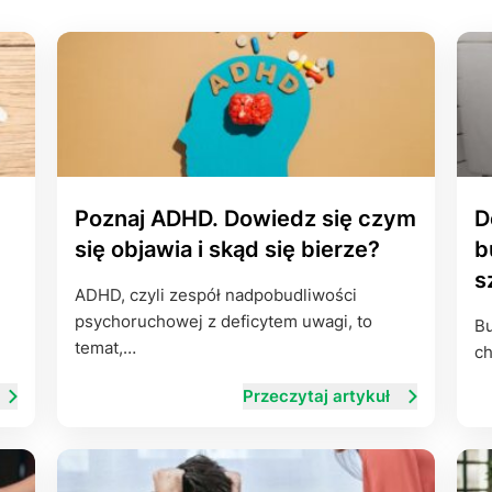
Leczenie ot
CT
Ubezpieczen
Poznaj ADHD. Dowiedz się czym
D
się objawia i skąd się bierze?
b
s
ADHD, czyli zespół nadpobudliwości
psychoruchowej z deficytem uwagi, to
Bu
temat,…
ch
Przeczytaj artykuł