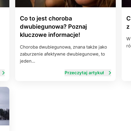
ę
Co to jest choroba
C
dwubiegunowa? Poznaj
z
kluczowe informacje!
W 
ró
Choroba dwubiegunowa, znana także jako
zaburzenie afektywne dwubiegunowe, to
jeden…
Przeczytaj artykuł