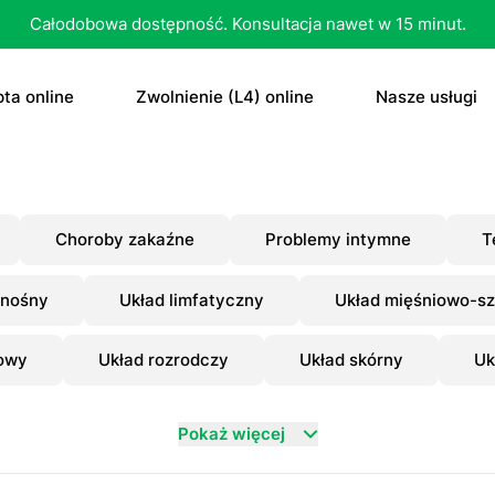
Całodobowa dostępność. Konsultacja nawet w 15 minut.
ta online
Zwolnienie (L4) online
Nasze usługi
recepta
Zwolnienie (L4) online
E-recepta
recepta na antykoncepcję
E-zwolnienie lekarskie dla studenta
E-zwolnieni
Choroby zakaźne
Problemy intymne
T
bletka „dzień po”
Konsultacja
onośny
Układ limfatyczny
Układ mięśniowo-sz
czenie otyłości
Skierowani
owy
Układ rozrodczy
Układ skórny
Uk
Konsultacja
Dowolne
Antykoncep
Pokaż więcej
RTG
Tabletka „d
MRI