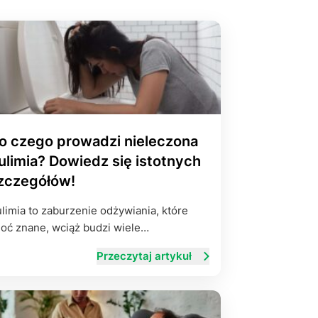
yłości
ie na życie
o czego prowadzi nieleczona
ulimia? Dowiedz się istotnych
zczegółów!
limia to zaburzenie odżywiania, które
oć znane, wciąż budzi wiele…
Przeczytaj artykuł