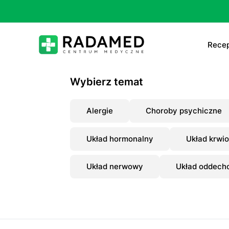
Recep
E-
Wybierz temat
E-
Alergie
Choroby psychiczne
Ta
Układ hormonalny
Układ krwi
Le
Układ nerwowy
Układ oddech