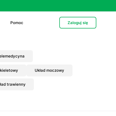
Pomoc
Zaloguj się
e (L4)
elemedycyna
 lekarska
kieletowy
Układ moczowy
e
ład trawienny
 psychiatryczna (dorośli)
cja hormonalna
zień po”