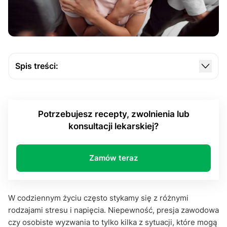
Spis treści:
Czym są zaburzenia lękowe?
Objawy zaburzeń lękowych
Potrzebujesz recepty, zwolnienia lub
Jak radzić sobie z zaburzeniami lękowymi?
konsultacji lekarskiej?
Jak zaburzenia lękowe wpływają na życie
codzienne?
Zamów teraz
Wspieranie bliskich z zaburzeniami lękowymi
Podsumowanie
W codziennym życiu często stykamy się z różnymi
rodzajami stresu i napięcia. Niepewność, presja zawodowa
czy osobiste wyzwania to tylko kilka z sytuacji, które mogą