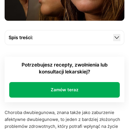
Spis treści:
Czym jest choroba dwubiegunowa?
Rodzaje choroby dwubiegunowej
Potrzebujesz recepty, zwolnienia lub
Objawy i przebieg choroby
konsultacji lekarskiej?
Choroba dwubiegunowa i jak sobie z nią radzić?
Wsparcie i życie z chorobą dwubiegunową
Zamów teraz
Podsumowanie
Choroba dwubiegunowa, znana także jako zaburzenie
afektywne dwubiegunowe, to jeden z bardziej złożonych
problemów zdrowotnych, który potrafi wpłynąć na życie