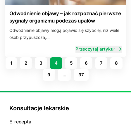
Odwodnienie objawy – jak rozpoznać pierwsze
sygnały organizmu podczas upałów
Odwodnienie objawy mogą pojawić się szybciej, niż wiele
osób przypuszcza,…
Przeczytaj artykuł
1
2
3
4
5
6
7
8
9
…
37
Konsultacje lekarskie
E-recepta