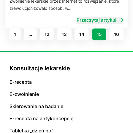
Zwolnienie lekarskie przez Internet to rozwiązanie, które
zrewolucjonizowało sposób, w…
Przeczytaj artykuł
1
…
12
13
14
15
16
Konsultacje lekarskie
E-recepta
E-zwolnienie
Skierowanie na badanie
E-recepta na antykoncepcję
Tabletka „dzień po”