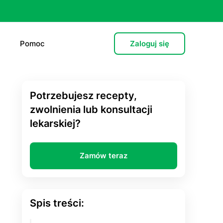
Pomoc
Zaloguj się
Potrzebujesz recepty,
e (L4)
zwolnienia lub konsultacji
lekarskiej?
 lekarska
e
Zamów teraz
 psychiatryczna (dorośli)
cja hormonalna
Spis treści:
zień po”