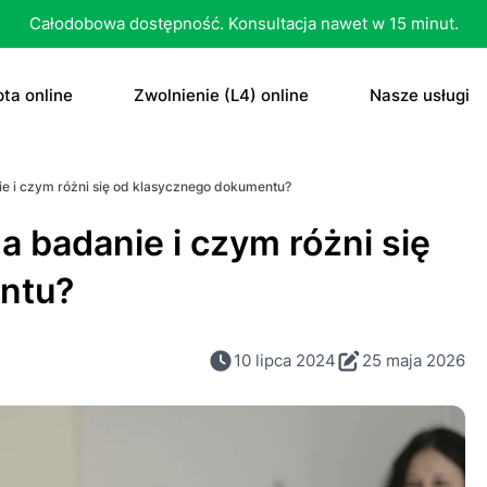
Całodobowa dostępność. Konsultacja nawet w 15 minut.
ta online
Zwolnienie (L4) online
Nasze usługi
recepta
Zwolnienie (L4) online
E-recepta
ie i czym różni się od klasycznego dokumentu?
recepta na antykoncepcję
E-zwolnienie lekarskie dla studenta
E-zwolnieni
a badanie i czym różni się
bletka „dzień po”
Konsultacja
ntu?
czenie otyłości
Skierowani
10 lipca 2024
25 maja 2026
Konsultacja
Dowolne
Antykoncep
RTG
Tabletka „d
MRI