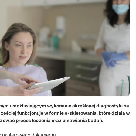
Leczenie ot
CT
Ubezpieczen
ym umożliwiającym wykonanie określonej diagnostyki na
ęściej funkcjonuje w formie e-skierowania, które działa w
izować proces leczenia oraz umawiania badań.
ez papierowego dokumentu.