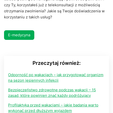
czy Ty, korzystałeś już z telekonsultacji z możliwością
otrzymania zwolnienia? Jakie są Twoje doświadczenia w
korzystaniu z takich usług?
E-medycyna
Przeczytaj również:
Odporność po wakacjach – jak przygotować organizm
na sezon jesiennych infekcji
Bezpieczeństwo zdrowotne podczas wakacji – 15
zasad, które powinien znać każdy podróżujący
Profilaktyka przed wakacjami – jakie badania warto
wykonać przed dłuższym wyjazdem