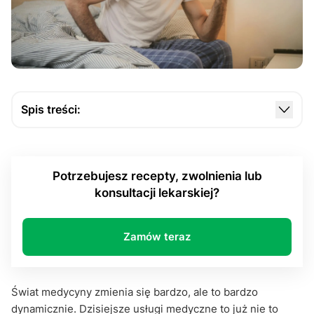
Spis treści:
Krok 1 – znajdź odpowiednią platformę medyczną
Wypełnij niezbędny formularz i opłać konsultację,
Potrzebujesz recepty, zwolnienia lub
czyli krok 2
konsultacji lekarskiej?
Krok 3 – konsultacja z lekarzem przez telefon
Krok 4 – wystawienie L4 i wpisanie go do systemu
Zamów teraz
medycznego
Reszta dzieje się bez twojej ingerencji – krok 5,
czyli odpoczynek i regeneracja
Świat medycyny zmienia się bardzo, ale to bardzo
dynamicznie. Dzisiejsze usługi medyczne to już nie to
Podsumowanie