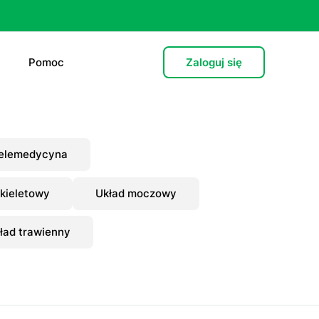
Pomoc
Zaloguj się
e (L4)
elemedycyna
 lekarska
kieletowy
Układ moczowy
e
ład trawienny
 psychiatryczna (dorośli)
cja hormonalna
zień po”