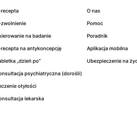
-recepta
O nas
-zwolnienie
Pomoc
kierowanie na badanie
Poradnik
-recepta na antykoncepcję
Aplikacja mobilna
abletka „dzień po”
Ubezpieczenie na życ
onsultacja psychiatryczna (dorośli)
eczenie otyłości
onsultacja lekarska