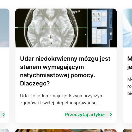
Leczenie ot
CT
Ubezpieczen
Udar niedokrwienny mózgu jest
M
stanem wymagającym
j
natychmiastowej pomocy.
Me
Dlaczego?
ro
bi
Udar to jedna z najczęstszych przyczyn
zgonów i trwałej niepełnosprawności…
Przeczytaj artykuł