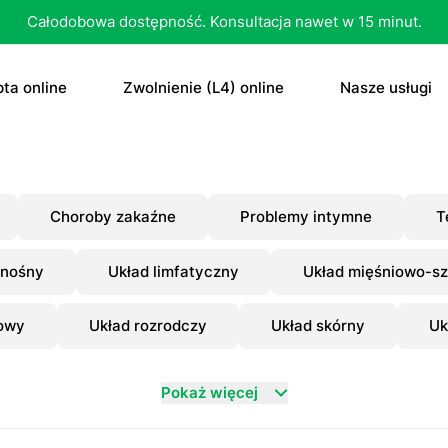
Całodobowa dostępność. Konsultacja nawet w 15 minut.
ta online
Zwolnienie (L4) online
Nasze usługi
recepta
Zwolnienie (L4) online
E-recepta
recepta na antykoncepcję
E-zwolnienie lekarskie dla studenta
E-zwolnieni
Choroby zakaźne
Problemy intymne
T
bletka „dzień po”
Konsultacja
onośny
Układ limfatyczny
Układ mięśniowo-sz
czenie otyłości
Skierowani
owy
Układ rozrodczy
Układ skórny
Uk
Konsultacja
Dowolne
Antykoncep
Pokaż więcej
RTG
Tabletka „d
MRI