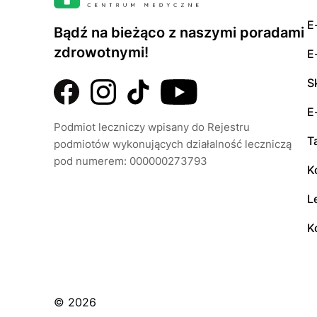
E
Bądź na bieżąco z naszymi poradami
zdrowotnymi!
E
S
E
Podmiot leczniczy wpisany do Rejestru
T
podmiotów wykonujących działalność leczniczą
pod numerem: 000000273793
K
L
K
© 2026