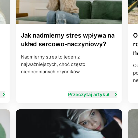
Jak nadmierny stres wpływa na
O
układ sercowo-naczyniowy?
r
n
Nadmierny stres to jeden z
najważniejszych, choć często
Ob
niedocenianych czynników…
po
n
w
Przeczytaj artykuł