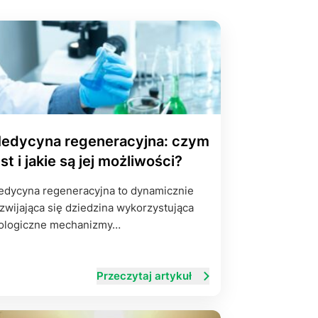
yłości
ie na życie
edycyna regeneracyjna: czym
est i jakie są jej możliwości?
dycyna regeneracyjna to dynamicznie
zwijająca się dziedzina wykorzystująca
ologiczne mechanizmy…
Przeczytaj artykuł