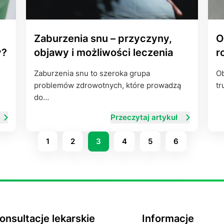
Zaburzenia snu – przyczyny,
O
y?
objawy i możliwości leczenia
r
Zaburzenia snu to szeroka grupa
Ob
problemów zdrowotnych, które prowadzą
tr
do…
Przeczytaj artykuł
1
2
3
4
5
6
onsultacje lekarskie
Informacje