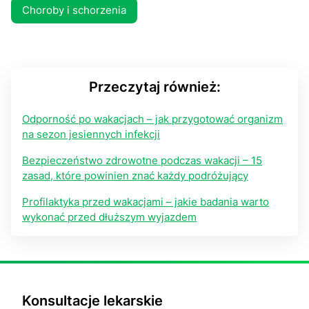
Choroby i schorzenia
Przeczytaj również:
Odporność po wakacjach – jak przygotować organizm
na sezon jesiennych infekcji
Bezpieczeństwo zdrowotne podczas wakacji – 15
zasad, które powinien znać każdy podróżujący
Profilaktyka przed wakacjami – jakie badania warto
wykonać przed dłuższym wyjazdem
Konsultacje lekarskie