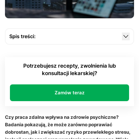
Spis treści:
Jak praca zdalna wpływa na zdrowie psychiczne i
codzienne funkcjonowanie?
Potrzebujesz recepty, zwolnienia lub
Dlaczego izolacja społeczna zwiększa ryzyko
konsultacji lekarskiej?
wypalenia zawodowego?
Czy work-life balance w pracy zdalnej naprawdę
jest łatwiejszy?
Zamów teraz
Jak ograniczyć ryzyko depresji i przeciążenia
psychicznego podczas pracy zdalnej?
Czy praca zdalna wpływa na zdrowie psychiczne?
Q&A
Badania pokazują, że może zarówno poprawiać
dobrostan, jak i zwiększać ryzyko przewlekłego stresu,