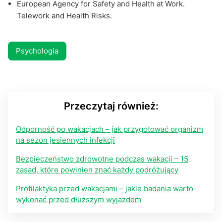
European Agency for Safety and Health at Work.
Telework and Health Risks.
Psychologia
Przeczytaj również:
Odporność po wakacjach – jak przygotować organizm
na sezon jesiennych infekcji
Bezpieczeństwo zdrowotne podczas wakacji – 15
zasad, które powinien znać każdy podróżujący
Profilaktyka przed wakacjami – jakie badania warto
wykonać przed dłuższym wyjazdem