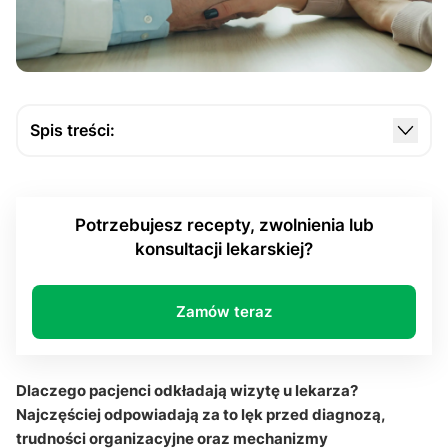
Spis treści:
Dlaczego pacjenci unikają wizyty u lekarza mimo
objawów?
Potrzebujesz recepty, zwolnienia lub
Jak lęk przed diagnozą wpływa na leczenie?
konsultacji lekarskiej?
Czy kolejki i biurokracja zniechęcają do kontaktu z
lekarzem?
Zamów teraz
Dlaczego szybka reakcja na objawy ma znaczenie?
Q&A
Dlaczego pacjenci odkładają wizytę u lekarza?
Najczęściej odpowiadają za to lęk przed diagnozą,
trudności organizacyjne oraz mechanizmy