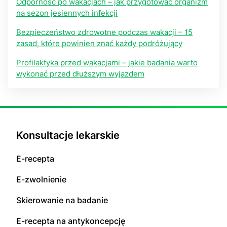
Odporność po wakacjach – jak przygotować organizm
na sezon jesiennych infekcji
Bezpieczeństwo zdrowotne podczas wakacji – 15
zasad, które powinien znać każdy podróżujący
Profilaktyka przed wakacjami – jakie badania warto
wykonać przed dłuższym wyjazdem
Konsultacje lekarskie
E-recepta
E-zwolnienie
Skierowanie na badanie
E-recepta na antykoncepcję