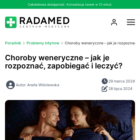
Całodobowa dostępność. Konsultacja nawet w 15 minut.
Poradnik
Problemy intymne
Choroby weneryczne – jak je rozpoznać, 
Choroby weneryczne – jak je
rozpoznać, zapobiegać i leczyć?
29 marca 2024
Autor: Aneta Wiśniewska
28 lipca 2024