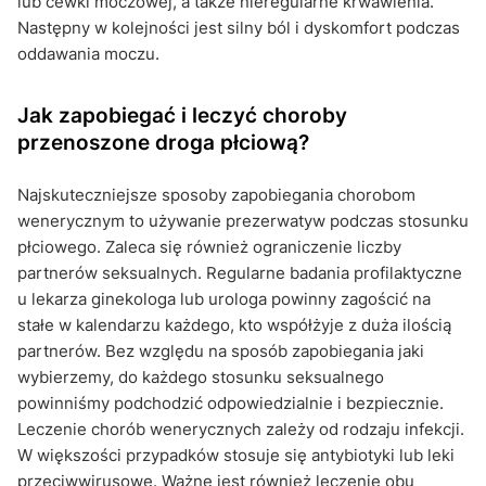
lub cewki moczowej, a także nieregularne krwawienia.
Następny w kolejności jest silny ból i dyskomfort podczas
oddawania moczu.
Jak zapobiegać i leczyć choroby
przenoszone droga płciową?
Najskuteczniejsze sposoby zapobiegania chorobom
wenerycznym to używanie prezerwatyw podczas stosunku
płciowego. Zaleca się również ograniczenie liczby
partnerów seksualnych. Regularne badania profilaktyczne
u lekarza ginekologa lub urologa powinny zagościć na
stałe w kalendarzu każdego, kto współżyje z duża ilością
partnerów. Bez względu na sposób zapobiegania jaki
wybierzemy, do każdego stosunku seksualnego
powinniśmy podchodzić odpowiedzialnie i bezpiecznie.
Leczenie chorób wenerycznych zależy od rodzaju infekcji.
W większości przypadków stosuje się antybiotyki lub leki
przeciwwirusowe. Ważne jest również leczenie obu