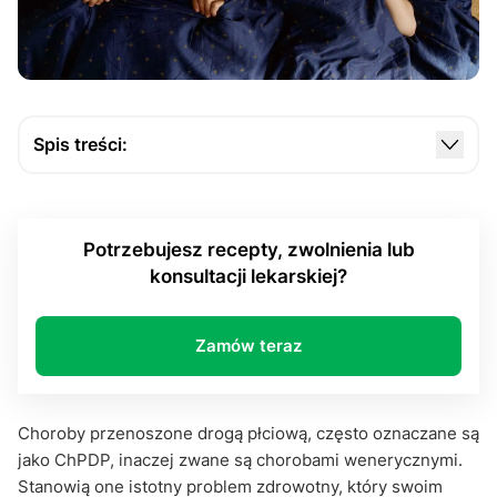
Spis treści:
Jakie są najczęstsze choroby przenoszone droga
płciową?
Potrzebujesz recepty, zwolnienia lub
Choroby weneryczne i ich objawy
konsultacji lekarskiej?
Jak zapobiegać i leczyć choroby przenoszone
droga płciową?
Zamów teraz
Podsumowanie
Choroby przenoszone drogą płciową, często oznaczane są
jako ChPDP, inaczej zwane są chorobami wenerycznymi.
Stanowią one istotny problem zdrowotny, który swoim