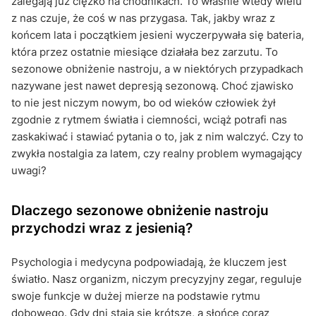
zalegają już ciężko na chodnikach. To właśnie wtedy wielu
z nas czuje, że coś w nas przygasa. Tak, jakby wraz z
końcem lata i początkiem jesieni wyczerpywała się bateria,
która przez ostatnie miesiące działała bez zarzutu. To
sezonowe obniżenie nastroju, a w niektórych przypadkach
nazywane jest nawet depresją sezonową. Choć zjawisko
to nie jest niczym nowym, bo od wieków człowiek żył
zgodnie z rytmem światła i ciemności, wciąż potrafi nas
zaskakiwać i stawiać pytania o to, jak z nim walczyć. Czy to
zwykła nostalgia za latem, czy realny problem wymagający
uwagi?
Dlaczego sezonowe obniżenie nastroju
przychodzi wraz z jesienią?
Psychologia i medycyna podpowiadają, że kluczem jest
światło. Nasz organizm, niczym precyzyjny zegar, reguluje
swoje funkcje w dużej mierze na podstawie rytmu
dobowego. Gdy dni stają się krótsze, a słońce coraz