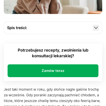
Spis treści:
Dlaczego sezonowe obniżenie nastroju przychodzi
wraz z jesienią?
Potrzebujesz recepty, zwolnienia lub
Czy to tylko chandra, czy już depresja sezonowa?
konsultacji lekarskiej?
Strategie radzenia sobie: od światła po rytuały
codzienności
Zamów teraz
Sezonowe obniżenie nastroju i światełko w tunelu:
refleksja na zakończenie
Jest taki moment w roku, gdy słońce nagle gaśnie trochę
za wcześnie. Gdy poranki zaczynają pachnieć chłodem, a
liście, które jeszcze chwilę temu cieszyły oko feerią barw,