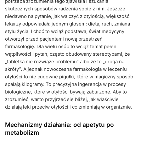
potrzeba zrozumienia tego zjawiska i szukania
skutecznych sposobów radzenia sobie z nim. Jeszcze
niedawno na pytanie, jak walczyć z otyłością, większość
lekarzy odpowiadała jednym głosem: dieta, ruch, zmiana
stylu życia. I choć to wciąż podstawa, świat medycyny
otworzył przed pacjentami nową przestrzeń –
farmakologię. Dla wielu osób to wciąż temat pełen
wątpliwości i pytań, często obudowany stereotypami, że
„tabletka nie rozwiąże problemu” albo że to „droga na
skróty”. A jednak nowoczesna farmakologia w leczeniu
otyłości to nie cudowne pigułki, które w magiczny sposób
spalają kilogramy. To precyzyjna ingerencja w procesy
biologiczne, które w otyłości bywają zaburzone. Aby to
zrozumieć, warto przyjrzeć się bliżej, jak właściwie
działają leki przeciw otyłości i co zmieniają w organizmie.
Mechanizmy działania: od apetytu po
metabolizm