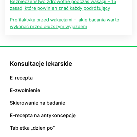
Bezpieczeństwo zdrowotne podczas wakacji – 15
zasad, które powinien znać każdy podróżujący
Profilaktyka przed wakacjami – jakie badania warto
wykonać przed dłuższym wyjazdem
Konsultacje lekarskie
E-recepta
E-zwolnienie
Skierowanie na badanie
E-recepta na antykoncepcję
Tabletka „dzień po”