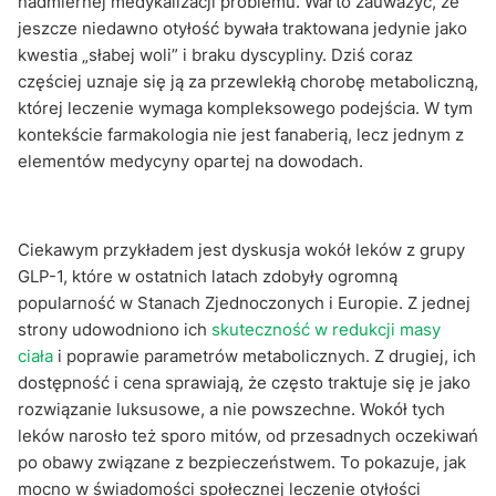
nadmiernej medykalizacji problemu. Warto zauważyć, że
jeszcze niedawno otyłość bywała traktowana jedynie jako
kwestia „słabej woli” i braku dyscypliny. Dziś coraz
częściej uznaje się ją za przewlekłą chorobę metaboliczną,
której leczenie wymaga kompleksowego podejścia. W tym
kontekście farmakologia nie jest fanaberią, lecz jednym z
elementów medycyny opartej na dowodach.
Ciekawym przykładem jest dyskusja wokół leków z grupy
GLP-1, które w ostatnich latach zdobyły ogromną
popularność w Stanach Zjednoczonych i Europie. Z jednej
strony udowodniono ich
skuteczność w redukcji masy
ciała
i poprawie parametrów metabolicznych. Z drugiej, ich
dostępność i cena sprawiają, że często traktuje się je jako
rozwiązanie luksusowe, a nie powszechne. Wokół tych
leków narosło też sporo mitów, od przesadnych oczekiwań
po obawy związane z bezpieczeństwem. To pokazuje, jak
mocno w świadomości społecznej leczenie otyłości