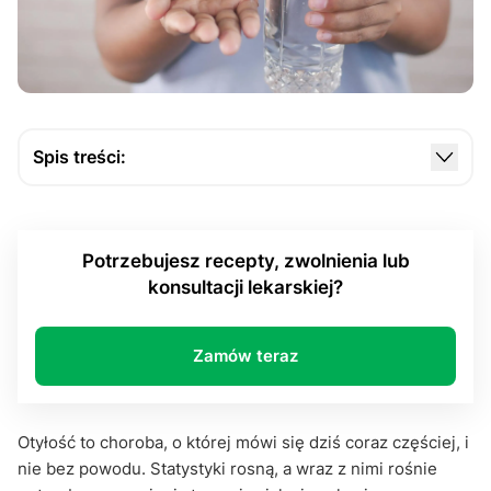
Spis treści:
Mechanizmy działania: od apetytu po metabolizm
Kiedy farmakologia w leczeniu otyłości ma sens, a
Potrzebujesz recepty, zwolnienia lub
kiedy nie
konsultacji lekarskiej?
Społeczny wymiar farmakologii. Między nadzieją, a
kontrowersją
Zamów teraz
Farmakologia w leczeniu otyłości jako część
większej całości
Otyłość to choroba, o której mówi się dziś coraz częściej, i
nie bez powodu. Statystyki rosną, a wraz z nimi rośnie