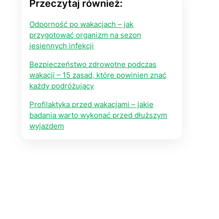
Przeczytaj również:
Odporność po wakacjach – jak
przygotować organizm na sezon
jesiennych infekcji
Bezpieczeństwo zdrowotne podczas
wakacji – 15 zasad, które powinien znać
każdy podróżujący
Profilaktyka przed wakacjami – jakie
badania warto wykonać przed dłuższym
wyjazdem