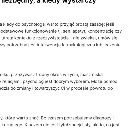
 niezbędny, a kiedy wystarczy
 a kiedy do psychologa, warto przyjąć prostą zasadę: jeśli
podstawowe funkcjonowanie tj. sen, apetyt, koncentrację czy
, utrata kontaktu z rzeczywistością – nie zwlekaj, umów się
czy potrzebna jest interwencja farmakologiczna lub leczenie
dołku, przeżywasz trudny okres w życiu, masz niską
zy relacjami, psycholog jest dobrym wyborem. Może pomóc
ędzia do zmiany i towarzyszyć Ci w procesie powrotu do
aty, które warto znać. Bo czasem potrzebujemy diagnozy i
rugiego. Kluczem nie jest tytuł specjalisty, ale to, co jest