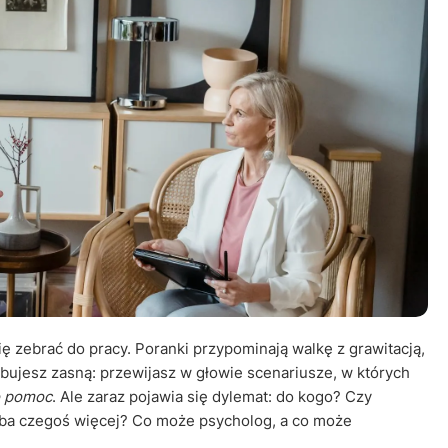
Leczenie ot
CT
Ubezpieczen
ię zebrać do pracy. Poranki przypominają walkę z grawitacją,
óbujesz zasną: przewijasz w głowie scenariusze, w których
o pomoc
. Ale zaraz pojawia się dylemat: do kogo? Czy
ba czegoś więcej? Co może psycholog, a co może