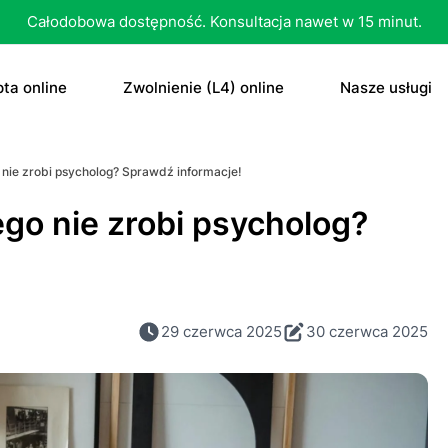
Całodobowa dostępność. Konsultacja nawet w 15 minut.
ta online
Zwolnienie (L4) online
Nasze usługi
recepta
Zwolnienie (L4) online
E-recepta
 nie zrobi psycholog? Sprawdź informacje!
recepta na antykoncepcję
E-zwolnienie lekarskie dla studenta
E-zwolnieni
go nie zrobi psycholog?
bletka „dzień po”
Konsultacja
czenie otyłości
Skierowani
29 czerwca 2025
30 czerwca 2025
Konsultacja
Dowolne
Antykoncep
RTG
Tabletka „d
MRI