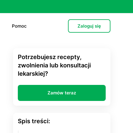
Pomoc
Zaloguj się
Potrzebujesz recepty,
e (L4)
zwolnienia lub konsultacji
lekarskiej?
 lekarska
e
Zamów teraz
 psychiatryczna (dorośli)
cja hormonalna
Spis treści:
zień po”