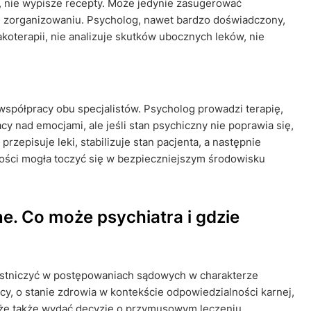
, nie wypisze recepty. Może jedynie zasugerować
ej zorganizowaniu. Psycholog, nawet bardzo doświadczony,
akoterapii, nie analizuje skutków ubocznych leków, nie
 współpracy obu specjalistów. Psycholog prowadzi terapię,
y nad emocjami, ale jeśli stan psychiczny nie poprawia się,
przepisuje leki, stabilizuje stan pacjenta, a następnie
dności mogła toczyć się w bezpieczniejszym środowisku
e. Co może psychiatra i gdzie
estniczyć w postępowaniach sądowych w charakterze
cy, o stanie zdrowia w kontekście odpowiedzialności karnej,
że także wydać decyzję o przymusowym leczeniu