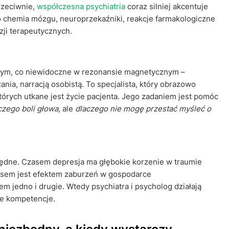
rzeciwnie,
współczesna psychiatria
coraz silniej akcentuje
to chemia mózgu, neuroprzekaźniki, reakcje farmakologiczne
ji terapeutycznych.
 tym, co niewidoczne w rezonansie magnetycznym –
nia, narracją osobistą. To specjalista, który obrazowo
których utkane jest życie pacjenta. Jego zadaniem jest pomóc
czego boli głowa
, ale
dlaczego nie mogę przestać myśleć o
zbędne. Czasem depresja ma głębokie korzenie w traumie
zasem jest efektem zaburzeń w gospodarce
m jedno i drugie. Wtedy psychiatra i psycholog działają
je kompetencje.