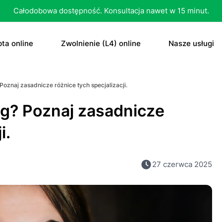
Całodobowa dostępność. Konsultacja nawet w 15 minut.
ta online
Zwolnienie (L4) online
Nasze usługi
recepta
Zwolnienie (L4) online
E-recepta
Poznaj zasadnicze różnice tych specjalizacji.
recepta na antykoncepcję
E-zwolnienie lekarskie dla studenta
E-zwolnieni
og? Poznaj zasadnicze
bletka „dzień po”
Konsultacja
i.
czenie otyłości
Skierowani
27 czerwca 2025
Konsultacja
Dowolne
Antykoncep
RTG
Tabletka „d
MRI