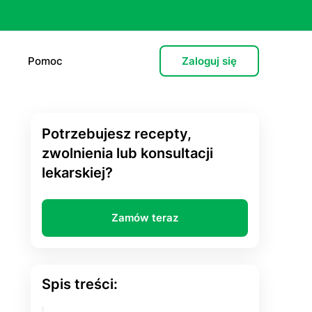
Pomoc
Zaloguj się
Potrzebujesz recepty,
e (L4)
zwolnienia lub konsultacji
lekarskiej?
 lekarska
e
Zamów teraz
 psychiatryczna (dorośli)
cja hormonalna
Spis treści:
zień po”