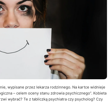
Leczenie ot
CT
Ubezpieczen
nie, wypisane przez lekarza rodzinnego. Na kartce widnieje
logiczna – celem oceny stanu zdrowia psychicznego”. Kobieta
rzwi wybrać? Te z tabliczką psychiatra czy psycholog? Czy