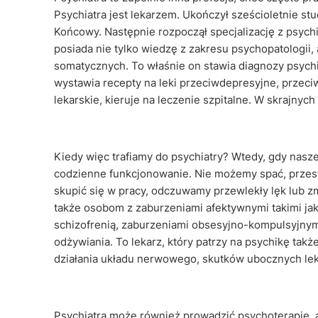
Psychiatra jest lekarzem. Ukończył sześcioletnie stu
Końcowy. Następnie rozpoczął specjalizację z psychia
posiada nie tylko wiedzę z zakresu psychopatologii, a
somatycznych. To właśnie on stawia diagnozy psychi
wystawia recepty na leki przeciwdepresyjne, przeciw
lekarskie, kieruje na leczenie szpitalne. W skrajn
Kiedy więc trafiamy do psychiatry? Wtedy, gdy nasz
codzienne funkcjonowanie. Nie możemy spać, przest
skupić się w pracy, odczuwamy przewlekły lęk lub 
także osobom z zaburzeniami afektywnymi takimi ja
schizofrenią, zaburzeniami obsesyjno-kompulsyjny
odżywiania. To lekarz, który patrzy na psychikę tak
działania układu nerwowego, skutków ubocznych le
Psychiatra może również prowadzić psychoterapię, a