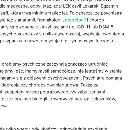
dia medyczne, odbył staż, zdał LEK czyli Lekarski Egzamin
trii, która trwa minimum pięć lat. To oznacza, że psychiatra
le też z anatomii, farmakologii,
neurologii
i chorób
atryczne zgodne z klasyfikacjami np. ICD-11 lub DSM-5,
psychotyczne czy stabilizujące nastrój, wypisuje zwolnienia
ych przypadkach nawet decyduje o przymusowym leczeniu.
e problemy psychiczne zaczynają znacząco utrudniać
ajemy jeść, mamy myśli samobójcze, nie jesteśmy w stanie
zmagamy się z objawami psychotycznymi. Psychiatra pomaga
k depresja czy choroba dwubiegunowa. Także ze
mi, zespołem stresu pourazowego czy zaburzeniami
że przez pryzmat biologii i równowagi neuroprzekaźników,
ków.
le tylko wtedy, gdy ukończył odpowiednie szkolenie.