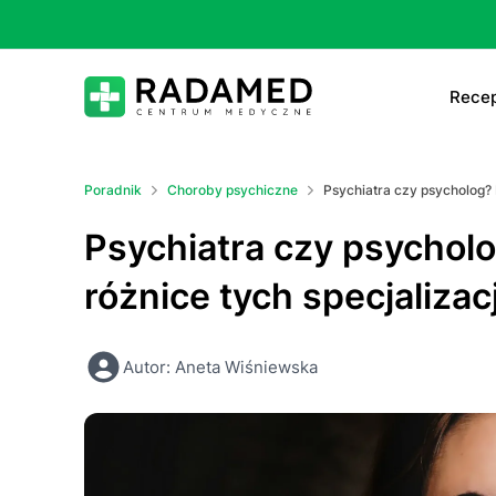
Recep
E-
Poradnik
Choroby psychiczne
Psychiatra czy psycholog? 
E-
Psychiatra czy psychol
Ta
różnice tych specjalizacj
Le
Autor: Aneta Wiśniewska