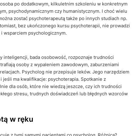
o osoba po dodatkowym, kilkuletnim szkoleniu w konkretnym
nym, psychodynamicznym czy humanistycznym. I choć wielu
można zostać psychoterapeutą także po innych studiach np.
tomiast, bez ukończonego kursu psychoterapii, nie prowadzi
zą i wsparciem psychologicznym.
y inteligencji, bada osobowość, rozpoznaje trudności
 trafiają osoby z wypaleniem zawodowym, zaburzeniami
relacjach. Psycholog nie przepisuje leków. Jego narzędziem
 jeśli ma kwalifikacje: psychoterapia. Spotkanie z
nie dla osób, które nie wiedzą jeszcze, czy ich trudności
lekłego stresu, trudnych doświadczeń lub błędnych wzorców
ptą w ręku
racuje z tymi samymi pacjentami co psycholog. Różnica?