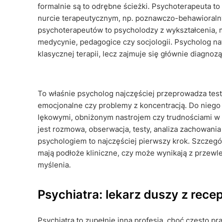
formalnie są to odrębne ścieżki. Psychoterapeuta t
nurcie terapeutycznym, np. poznawczo-behawioral
psychoterapeutów to psycholodzy z wykształcenia, 
medycynie, pedagogice czy socjologii. Psycholog na
klasycznej terapii, lecz zajmuje się głównie diagno
To właśnie psycholog najczęściej przeprowadza test
emocjonalne czy problemy z koncentracją. Do niego
lękowymi, obniżonym nastrojem czy trudnościami w 
jest rozmowa, obserwacja, testy, analiza zachowania i
psychologiem to najczęściej pierwszy krok. Szczegól
mają podłoże kliniczne, czy może wynikają z przew
myślenia.
Psychiatra: lekarz duszy z rece
Psychiatra to zupełnie inna profesja, choć często p