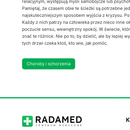
relacyjnym, występują myśli samobójcze lub psycho
Pamiętaj, że czasem obie te ścieżki są potrzebne je
najskuteczniejszym sposobem wyjścia z kryzysu. Psyc
Każdy z nich patrzy na człowieka przez nieco inne 
poczucie sensu, wewnętrzny spokój. W świecie, który
znać te różnice. Nie po to, by dzielić, ale by lepiej 
tych drzwi czeka ktoś, kto wie, jak pomóc.
Choroby i schorzenia
K