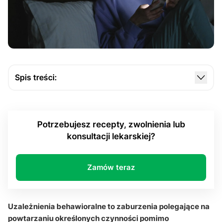
Spis treści:
Czym są uzależnienia behawioralne i jakie
mechanizmy je wywołują?
Potrzebujesz recepty, zwolnienia lub
Jakie objawy mogą wskazywać na uzależnienia
konsultacji lekarskiej?
behawioralne?
Jakie zachowania najczęściej prowadzą do
uzależnień behawioralnych?
Zamów teraz
Jak wygląda leczenie uzależnień behawioralnych?
Sekcja pytań i odpowiedzi
Uzależnienia behawioralne to zaburzenia polegające na
powtarzaniu określonych czynności pomimo