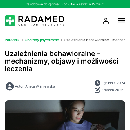
Całodobowa dostępność. Konsultacja nawet w 15 minut.
Poradnik
Choroby psychiczne
Uzależnienia behawioralne – mechanizm
Uzależnienia behawioralne –
mechanizmy, objawy i możliwości
leczenia
1 grudnia 2024
Autor: Aneta Wiśniewska
7 marca 2026