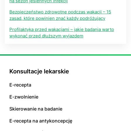
na sezon jesiennych infekcji
Bezpieczeństwo zdrowotne podczas wakacji – 15
zasad, które powinien znać każdy podróżujący
Profilaktyka przed wakacjami – jakie badania warto
wykonać przed dłuższym wyjazdem
Konsultacje lekarskie
E-recepta
E-zwolnienie
Skierowanie na badanie
E-recepta na antykoncepcję