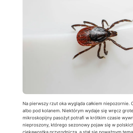
Na pierwszy rzut oka wygląda całkiem niepozornie. 
albo pod kolanem. Niektórym wydaje się wręcz grotes
mikroskopijny pasożyt potrafi w krótkim czasie wyw
nieproszony, którego sezonowy pojaw się w polskich 
ciekawostką przyrodniczą, a stał się poważnym tema