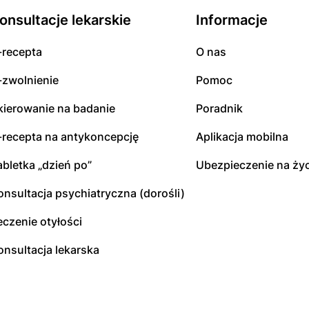
onsultacje lekarskie
Informacje
-recepta
O nas
-zwolnienie
Pomoc
kierowanie na badanie
Poradnik
-recepta na antykoncepcję
Aplikacja mobilna
abletka „dzień po”
Ubezpieczenie na życ
onsultacja psychiatryczna (dorośli)
eczenie otyłości
onsultacja lekarska