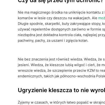
Czy da się przed tym uchronić?
Nie ma magicznego środka na uniknięcie kontaktu z k
komarów w lesie czy deszczu na wakacjach. Ale
moż
Długie spodnie, skarpetki, buty zakrywające stopy, k
używać repelentów dostępnych zarówno w formie spray
niezbędna jest dokładna kontrola ciała, najlepiej p
pachwiny, pachy, za uszami i zgięcia kolan.
Nie bez znaczenia jest również wiedza. Wiedza, że 
jesieni. Wiedza, że kleszcze lubią wilgoć i cień, że 
wreszcie wiedza, że szczepienie przeciw KZM to rea
endemicznych, takich jak północno-wschodnia Polska
Ugryzienie kleszcza to nie wyrok
Żyjemy w czasach, w których łatwo popaść w skrajno