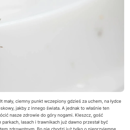
Leczenie ot
CT
Ubezpieczen
Ot mały, ciemny punkt wczepiony gdzieś za uchem, na łydce
kowy, jakby z innego świata. A jednak to właśnie ten
rócić nasze zdrowie do góry nogami. Kleszcz, gość
parkach, lasach i trawnikach już dawno przestał być
tem zdrowotnym. Bo nie chodzi już tylko o nieprzyjemne