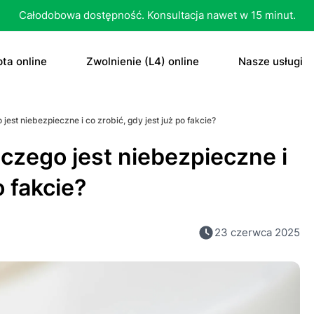
Całodobowa dostępność. Konsultacja nawet w 15 minut.
ta online
Zwolnienie (L4) online
Nasze usługi
recepta
Zwolnienie (L4) online
E-recepta
jest niebezpieczne i co zrobić, gdy jest już po fakcie?
recepta na antykoncepcję
E-zwolnienie lekarskie dla studenta
E-zwolnieni
aczego jest niebezpieczne i
bletka „dzień po”
Konsultacja
o fakcie?
czenie otyłości
Skierowani
23 czerwca 2025
Konsultacja
Dowolne
Antykoncep
RTG
Tabletka „d
MRI