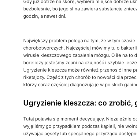
Gdy już dotrze na skórę, wybiera miejsce dobrze uk
bezboleśnie, bo jego ślina zawiera substancje znieczu
godzin, a nawet dni.
Największy problem polega na tym, że w tym czasie
chorobotwórczych. Najczęściej mówimy tu o bakteri
wirusie kleszczowego zapalenia mózgu. O ile na to d
boreliozy jesteśmy zdani na czujność i szybkie lecze
Ugryzienie kleszcza może również przenosić inne p
riketsjozy. Część z tych chorób to nowości dla przec
którzy coraz częściej diagnozują je w polskich gabin
Ugryzienie kleszcza: co zrobić, 
Tutaj pojawia się moment decydujący. Niezależnie o
wyjęliśmy go przypadkiem podczas kąpieli, nie woln
używając pęsety lub specjalnego przyrządu dostępne