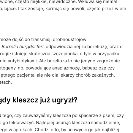
rwione, często miękkie, niewidoczne. Wkłuwa się niemal
lające. I tak zostaje, karmiąc się powoli, często przez wiele
 może dojść do transmisji drobnoustrojów
i
Borrelia burgdorferi
, odpowiedzialnej za boreliozę, oraz o
rugie istnieje skuteczna szczepionka, o tyle w przypadku
nie antybiotykami. Ale borelioza to nie jedyne zagrożenie.
atogeny, np. powodujące anaplazmozę, babeszjozę czy
iętnego pacjenta, ale nie dla lekarzy chorób zakaźnych,
etach.
gdy kleszcz już ugryzł?
d tego, czy zauważyliśmy kleszcza po spacerze z psem, czy
o go lekceważyć. Najlepiej usunąć kleszcza samodzielnie,
go w aptekach. Chodzi o to, by uchwycić go jak najbliżej