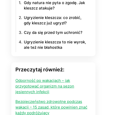
Gdy natura nie pyta o zgodę. Jak
kleszcz atakuje?
yłości
Ugryzienie kleszcza: co zrobić,
ie na życie
gdy kleszcz już ugryzł?
Czy da się przed tym uchronić?
Ugryzienie kleszcza to nie wyrok,
ale też nie błahostka
Przeczytaj również:
Odporność po wakacjach – jak
przygotować organizm na sezon
jesiennych infekcji
Bezpieczeństwo zdrowotne podczas
wakacji – 15 zasad, które powinien znać
każdy podróżujący