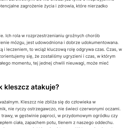
tencjalne zagrożenie życia i zdrowia, które nierzadko
ie. Ich rola w rozprzestrzenianiu groźnych chorób
palenie mózgu, jest udowodniona i dobrze udokumentowana.
ą i leczeniem, to wciąż kluczową rolę odgrywa czas. Czas, w
rientujemy się, że zostaliśmy ugryzieni i czas, w którym
łego momentu, tej jednej chwili nieuwagi, może mieć
k kleszcz atakuje?
ażalnym. Kleszcz nie zbliża się do człowieka w
nik, nie ryczy ostrzegawczo, nie świeci czerwonymi oczami.
le trawy, w gęstwinie paproci, w przydomowym ogródku czy
 ciepłem ciała, zapachem potu, tlenem z naszego oddechu.