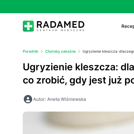
Recep
E-
Poradnik
Choroby zakaźne
Ugryzienie kleszcza: dlaczego 
E-
Ugryzienie kleszcza: dl
Ta
co zrobić, gdy jest już p
Le
Autor: Aneta Wiśniewska