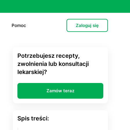
Pomoc
Zaloguj się
Potrzebujesz recepty,
e (L4)
zwolnienia lub konsultacji
lekarskiej?
 lekarska
e
Zamów teraz
 psychiatryczna (dorośli)
cja hormonalna
Spis treści:
zień po”