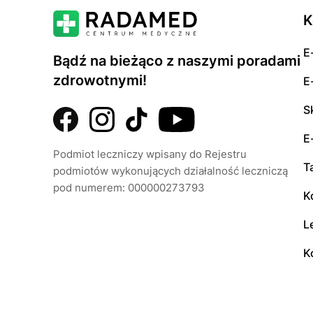
K
E
Bądź na bieżąco z naszymi poradami
zdrowotnymi!
E
S
E
Podmiot leczniczy wpisany do Rejestru
T
podmiotów wykonujących działalność leczniczą
pod numerem: 000000273793
K
L
K