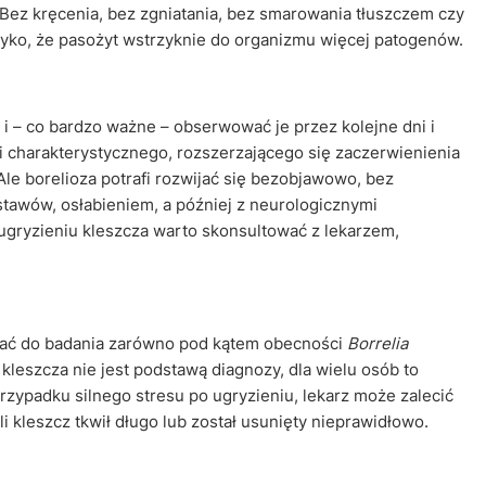
ez kręcenia, bez zgniatania, bez smarowania tłuszczem czy
yko, że pasożyt wstrzyknie do organizmu więcej patogenów.
i – co bardzo ważne – obserwować je przez kolejne dni i
li charakterystycznego, rozszerzającego się zaczerwienienia
Ale borelioza potrafi rozwijać się bezobjawowo, bez
tawów, osłabieniem, a później z neurologicznymi
ugryzieniu kleszcza warto skonsultować z lekarzem,
zać do badania zarówno pod kątem obecności
Borrelia
kleszcza nie jest podstawą diagnozy, dla wielu osób to
rzypadku silnego stresu po ugryzieniu, lekarz może zalecić
li kleszcz tkwił długo lub został usunięty nieprawidłowo.