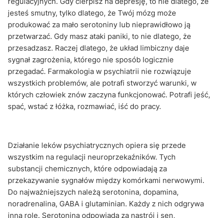
regulacyjnych. Gdy cierpisz na depresję, to nie dlatego, że
jesteś smutny, tylko dlatego, że Twój mózg może
produkować za mało serotoniny lub nieprawidłowo ją
przetwarzać. Gdy masz ataki paniki, to nie dlatego, że
przesadzasz. Raczej dlatego, że układ limbiczny daje
sygnał zagrożenia, którego nie sposób logicznie
przegadać. Farmakologia w psychiatrii nie rozwiązuje
wszystkich problemów, ale potrafi stworzyć warunki, w
których człowiek znów zaczyna funkcjonować. Potrafi jeść,
spać, wstać z łóżka, rozmawiać, iść do pracy.
Działanie leków psychiatrycznych opiera się przede
wszystkim na regulacji neuroprzekaźników. Tych
substancji chemicznych, które odpowiadają za
przekazywanie sygnałów między komórkami nerwowymi.
Do najważniejszych należą serotonina, dopamina,
noradrenalina, GABA i glutaminian. Każdy z nich odgrywa
inną rolę. Serotonina odpowiada za nastrój i sen,