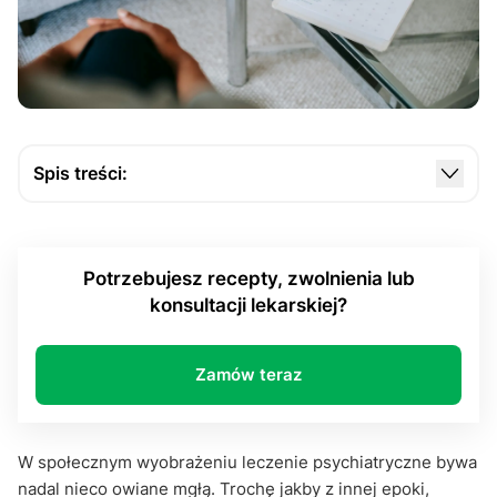
Spis treści:
Co się właściwie leczy? Jak farmakologia w
psychiatrii wpływa na pacjenta?
Potrzebujesz recepty, zwolnienia lub
Antydepresanty, neuroleptyki, stabilizatory
konsultacji lekarskiej?
nastroju. O czym właściwie mówimy?
Farmakologia w psychiatrii. Lęki, stereotypy,
pytania – czego naprawdę się boimy?
Zamów teraz
Co warto zapamiętać i dlaczego nie warto się bać?
W społecznym wyobrażeniu leczenie psychiatryczne bywa
nadal nieco owiane mgłą. Trochę jakby z innej epoki,