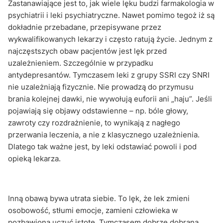
Zastanawiające jest to, jak wiele lęku budzi farmakologia w
psychiatrii i leki psychiatryczne. Nawet pomimo tegoż iż są
dokładnie przebadane, przepisywane przez
wykwalifikowanych lekarzy i często ratują życie. Jednym z
najczęstszych obaw pacjentów jest lęk przed
uzależnieniem. Szczególnie w przypadku
antydepresantów. Tymczasem leki z grupy SSRI czy SNRI
nie uzależniają fizycznie. Nie prowadzą do przymusu
brania kolejnej dawki, nie wywołują euforii ani „haju”. Jeśli
pojawiają się objawy odstawienne – np. bóle głowy,
zawroty czy rozdrażnienie, to wynikają z nagłego
przerwania leczenia, a nie z klasycznego uzależnienia.
Dlatego tak ważne jest, by leki odstawiać powoli i pod
opieką lekarza.
Inną obawą bywa utrata siebie. To lęk, że lek zmieni
osobowość, stłumi emocje, zamieni człowieka w
pozbawioną uczuć istotę. Tymczasem dobrze dobrana