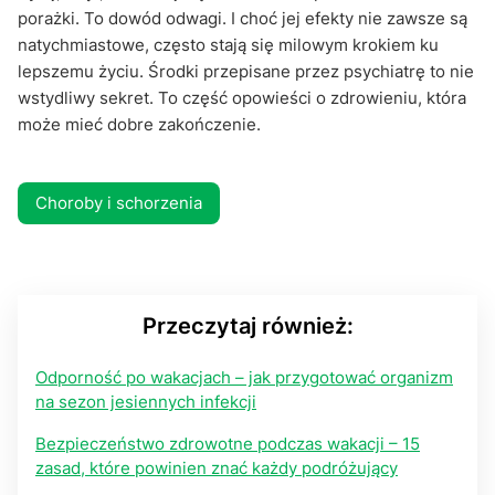
porażki. To dowód odwagi. I choć jej efekty nie zawsze są
natychmiastowe, często stają się milowym krokiem ku
lepszemu życiu. Środki przepisane przez psychiatrę to nie
wstydliwy sekret. To część opowieści o zdrowieniu, która
może mieć dobre zakończenie.
Choroby i schorzenia
Przeczytaj również:
Odporność po wakacjach – jak przygotować organizm
na sezon jesiennych infekcji
Bezpieczeństwo zdrowotne podczas wakacji – 15
zasad, które powinien znać każdy podróżujący