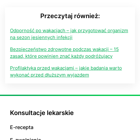
Przeczytaj również:
Odporność po wakacjach – jak przygotować organizm
na sezon jesiennych infekcji
Bezpieczeństwo zdrowotne podczas wakacji – 15
zasad, które powinien znać każdy podróżujący
Profilaktyka przed wakacjami – jakie badania warto
wykonać przed dłuższym wyjazdem
Konsultacje lekarskie
E-recepta
E-zwolnienie