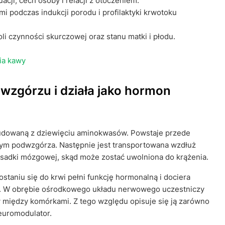
cji, cech osoby i relacji z otoczeniem.
i podczas indukcji porodu i profilaktyki krwotoku
i czynności skurczowej oraz stanu matki i płodu.
cia kawy
wzgórzu i działa jako hormon
budowaną z dziewięciu aminokwasów. Powstaje przede
m podwzgórza. Następnie jest transportowana wzdłuż
sadki mózgowej, skąd może zostać uwolniona do krążenia.
ostaniu się do krwi pełni funkcję hormonalną i dociera
h. W obrębie ośrodkowego układu nerwowego uczestniczy
między komórkami. Z tego względu opisuje się ją zarówno
euromodulator.