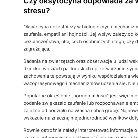
Czy oksytocyna odpowiada za wi
stresu?
Oksytocyna uczestniczy w biologicznych mechanizma
zaufania, empatii ani hojności. Jej wpływ zależy od
bezpieczeństwa, płci, cech osobniczych i tego, czy d
zagrażająca.
Badania na zwierzętach oraz obserwacje u ludzi wsk
dziecko, więziach partnerskich i przetwarzaniu syg
zachowania te powstają w wyniku współdziałania w
wazopresynowego i mechanizmów uczenia się. Nie 
Popularne określenie „hormon miłości” jest więc n
podanie zwiększało zaufanie lub rozpoznawanie emocj
zależne od podziału na własną i obcą grupę. Najno
wskazuje na znaczną niejednorodność wyników dotyc
Równie ostrożnie należy interpretować informacje 
reakcje autonomiczne i aktywność osi związanej z 