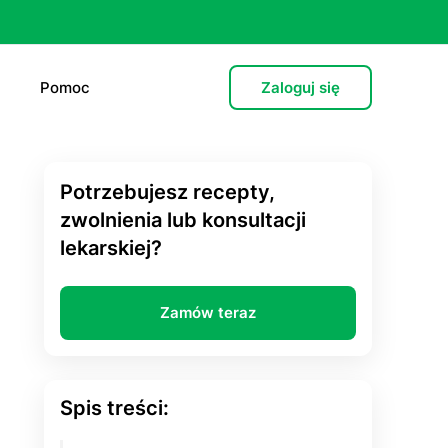
Pomoc
Zaloguj się
Potrzebujesz recepty,
e (L4)
zwolnienia lub konsultacji
lekarskiej?
 lekarska
e
Zamów teraz
 psychiatryczna (dorośli)
cja hormonalna
Spis treści:
zień po”