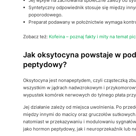
Jej wpływ na zachowania społeczne zależy od sytua
Syntetyczny odpowiednik stosuje się między innym
poporodowego.
Preparat podawany w położnictwie wymaga kontrol
Zobacz też:
Kofeina – poznaj fakty i mity na temat pi
Jak oksytocyna powstaje w pod
peptydowy?
Oksytocyna jest nonapeptydem, czyli cząsteczką z
wszystkim w jądrach nadwzrokowym i przykomorowy
wypustek komórek nerwowych do tylnego płata przy
Jej działanie zależy od miejsca uwolnienia. Po przed
między innymi do macicy oraz gruczołów sutkowyc
natomiast w przekazywaniu i modulowaniu sygnałów 
jako hormon peptydowy, jak i neuroprzekaźnik lub n