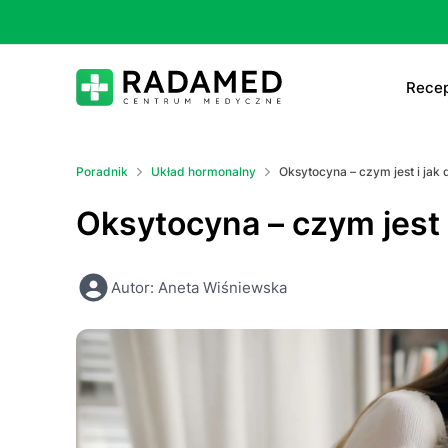
Recep
E-
Poradnik
Układ hormonalny
Oksytocyna – czym jest i jak 
E-
Oksytocyna – czym jest 
Ta
Autor: Aneta Wiśniewska
Le