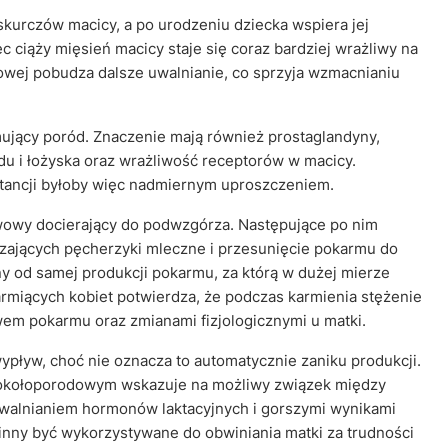
skurczów macicy, a po urodzeniu dziecka wspiera jej
c ciąży mięsień macicy staje się coraz bardziej wrażliwy na
odowej pobudza dalsze uwalnianie, co sprzyja wzmacnianiu
ymujący poród. Znaczenie mają również prostaglandyny,
du i łożyska oraz wrażliwość receptorów w macicy.
tancji byłoby więc nadmiernym uproszczeniem.
rwowy docierający do podwzgórza. Następujące po nim
ających pęcherzyki mleczne i przesunięcie pokarmu do
 od samej produkcji pokarmu, za którą w dużej mierze
rmiących kobiet potwierdza, że podczas karmienia stężenie
ywem pokarmu oraz zmianami fizjologicznymi u matki.
wypływ, choć nie oznacza to automatycznie zaniku produkcji.
 okołoporodowym wskazuje na możliwy związek między
walnianiem hormonów laktacyjnych i gorszymi wynikami
winny być wykorzystywane do obwiniania matki za trudności