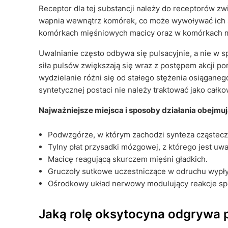
Receptor dla tej substancji należy do receptorów zw
wapnia wewnątrz komórek, co może wywoływać ich
komórkach mięśniowych macicy oraz w komórkach mio
Uwalnianie często odbywa się pulsacyjnie, a nie w s
siła pulsów zwiększają się wraz z postępem akcji po
wydzielanie różni się od stałego stężenia osiąganeg
syntetycznej postaci nie należy traktować jako cał
Najważniejsze miejsca i sposoby działania obejmuj
Podwzgórze, w którym zachodzi synteza cząstecz
Tylny płat przysadki mózgowej, z którego jest uwa
Macicę reagującą skurczem mięśni gładkich.
Gruczoły sutkowe uczestniczące w odruchu wypł
Ośrodkowy układ nerwowy modulujący reakcje spo
Jaką rolę oksytocyna odgrywa p