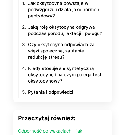
Jak oksytocyna powstaje w
podwzgórzu i działa jako hormon
yłości
peptydowy?
ie na życie
Jaką rolę oksytocyna odgrywa
podczas porodu, laktacji i połogu?
Czy oksytocyna odpowiada za
więzi społeczne, zaufanie i
redukcję stresu?
Kiedy stosuje się syntetyczną
oksytocynę i na czym polega test
oksytocynowy?
Pytania i odpowiedzi
Przeczytaj również:
Odporność po wakacjach – jak