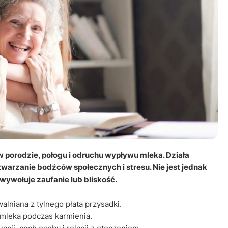
Leczenie ot
CT
Ubezpieczen
porodzie, połogu i odruchu wypływu mleka. Działa
warzanie bodźców społecznych i stresu. Nie jest jednak
wywołuje zaufanie lub bliskość.
alniana z tylnego płata przysadki.
 mleka podczas karmienia.