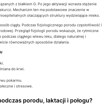
iązanych z białkiem G. Po jego aktywacji wzrasta stężenie
 skurcz. Mechanizm ten ma podstawowe znaczenie w
epitelialnych otaczających struktury wydzielające mleko.
posób ciągły. Podczas fizjologicznego porodu częstotliwość i
rodowej. Przegląd fizjologii porodu wskazuje, że rytmiczne
o podczas ciągłego wlewu leku, dlatego naturalnej i
kowicie równoważnych sposobów działania.
ą:
ki.
lniana do krwi.
ywu pokarmu.
łeczne i stresowe.
odczas porodu, laktacji i połogu?