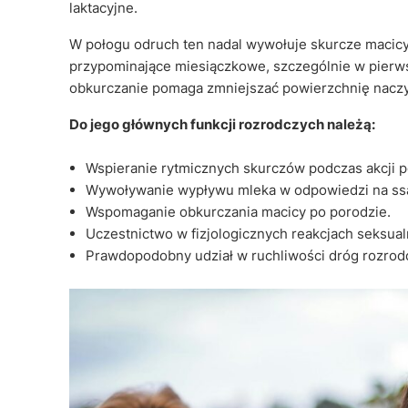
laktacyjne.
W połogu odruch ten nadal wywołuje skurcze macicy
przypominające miesiączkowe, szczególnie w pierwsz
obkurczanie pomaga zmniejszać powierzchnię naczyń
Do jego głównych funkcji rozrodczych należą:
Wspieranie rytmicznych skurczów podczas akcji 
Wywoływanie wypływu mleka w odpowiedzi na ss
Wspomaganie obkurczania macicy po porodzie.
Uczestnictwo w fizjologicznych reakcjach seksual
Prawdopodobny udział w ruchliwości dróg rozrodc