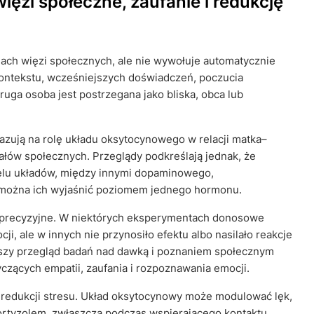
ęzi społeczne, zaufanie i redukcję
ch więzi społecznych, ale nie wywołuje automatycznie
 kontekstu, wcześniejszych doświadczeń, poczucia
ruga osoba jest postrzegana jako bliska, obca lub
azują na rolę układu oksytocynowego w relacji matka–
nałów społecznych. Przeglądy podkreślają jednak, że
ielu układów, między innymi dopaminowego,
można ich wyjaśnić poziomem jednego hormonu.
ieprecyzyjne. W niektórych eksperymentach donosowe
i, ale w innych nie przynosiło efektu albo nasilało reakcje
wszy przegląd badań nad dawką i poznaniem społecznym
zących empatii, zaufania i rozpoznawania emocji.
o redukcji stresu. Układ oksytocynowy może modulować lęk,
kortyzolem, zwłaszcza podczas wspierającego kontaktu