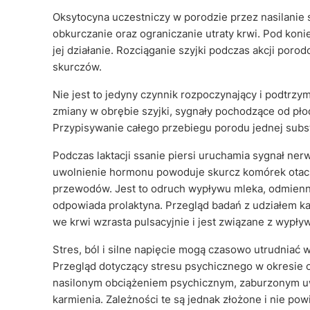
Oksytocyna uczestniczy w porodzie przez nasilanie 
obkurczanie oraz ograniczanie utraty krwi. Pod konie
jej działanie. Rozciąganie szyjki podczas akcji por
skurczów.
Nie jest to jedyny czynnik rozpoczynający i podtrz
zmiany w obrębie szyjki, sygnały pochodzące od pło
Przypisywanie całego przebiegu porodu jednej subs
Podczas laktacji ssanie piersi uruchamia sygnał ne
uwolnienie hormonu powoduje skurcz komórek otacz
przewodów. Jest to odruch wypływu mleka, odmienny
odpowiada prolaktyna. Przegląd badań z udziałem ka
we krwi wzrasta pulsacyjnie i jest związane z wypł
Stres, ból i silne napięcie mogą czasowo utrudniać 
Przegląd dotyczący stresu psychicznego w okresie
nasilonym obciążeniem psychicznym, zaburzonym u
karmienia. Zależności te są jednak złożone i nie po