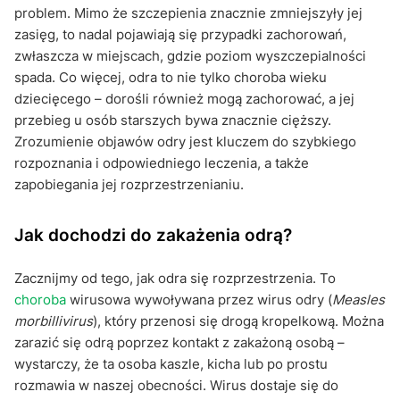
Jak zapobiegać odrze?
problem. Mimo że szczepienia znacznie zmniejszyły jej
zasięg, to nadal pojawiają się przypadki zachorowań,
Odra i co warto zapamiętać?
zwłaszcza w miejscach, gdzie poziom wyszczepialności
spada. Co więcej, odra to nie tylko choroba wieku
dziecięcego – dorośli również mogą zachorować, a jej
przebieg u osób starszych bywa znacznie cięższy.
Zrozumienie objawów odry jest kluczem do szybkiego
rozpoznania i odpowiedniego leczenia, a także
zapobiegania jej rozprzestrzenianiu.
Jak dochodzi do zakażenia odrą?
Zacznijmy od tego, jak odra się rozprzestrzenia. To
choroba
wirusowa wywoływana przez wirus odry (
Measles
morbillivirus
), który przenosi się drogą kropelkową. Można
zarazić się odrą poprzez kontakt z zakażoną osobą –
wystarczy, że ta osoba kaszle, kicha lub po prostu
rozmawia w naszej obecności. Wirus dostaje się do