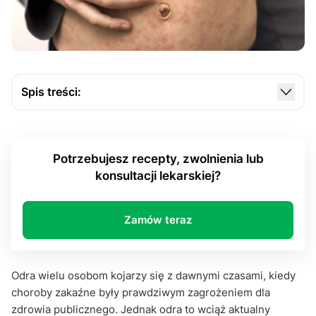
Spis treści:
Jak dochodzi do zakażenia odrą?
Pierwsze objawy odry. Czy trudno je rozpoznać?
Potrzebujesz recepty, zwolnienia lub
Charakterystyczna wysypka odry
konsultacji lekarskiej?
Gorączka i odra, czyli nieodłączny symptom
Kaszel i zapalenie dróg oddechowych
Zamów teraz
Światłowstręt i podrażnienie oczu
Jak odra wpływa na organizm?
Odra wielu osobom kojarzy się z dawnymi czasami, kiedy
choroby zakaźne były prawdziwym zagrożeniem dla
Kiedy szukać pomocy?
zdrowia publicznego. Jednak odra to wciąż aktualny