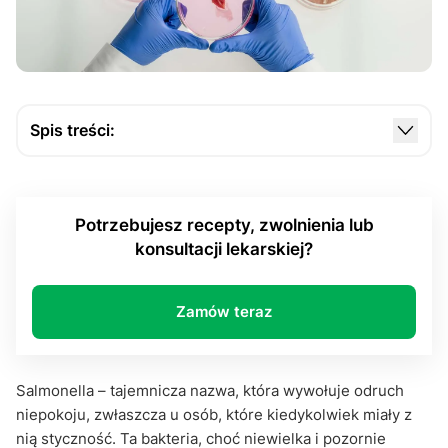
Spis treści:
Skąd bierze się salmonella?
Objawy zakażenia salmonellą
Potrzebujesz recepty, zwolnienia lub
Czy salmonella jest groźna?
konsultacji lekarskiej?
Jak zapobiegać zakażeniu salmonellą?
Co robić, gdy dojdzie do zakażenia?
Zamów teraz
Czy można przejść salmonellę bezobjawowo?
Salmonella, a podróże
Salmonella – tajemnicza nazwa, która wywołuje odruch
niepokoju, zwłaszcza u osób, które kiedykolwiek miały z
Podsumowanie
nią styczność. Ta bakteria, choć niewielka i pozornie