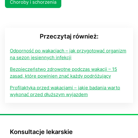
Choroby i schorzenia
Przeczytaj również:
Odporność po wakacjach – jak przygotować organizm
na sezon jesiennych infekcji
Bezpieczeństwo zdrowotne podczas wakacji – 15
zasad, które powinien znać każdy podróżujący
Profilaktyka przed wakacjami – jakie badania warto
wykonać przed dłuższym wyjazdem
Konsultacje lekarskie