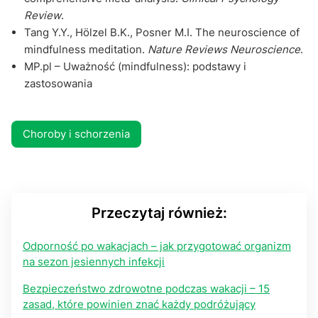
Review
.
Tang Y.Y., Hölzel B.K., Posner M.I. The neuroscience of
mindfulness meditation.
Nature Reviews Neuroscience
.
MP.pl – Uważność (mindfulness): podstawy i
zastosowania
Choroby i schorzenia
Przeczytaj również:
Odporność po wakacjach – jak przygotować organizm
na sezon jesiennych infekcji
Bezpieczeństwo zdrowotne podczas wakacji – 15
zasad, które powinien znać każdy podróżujący