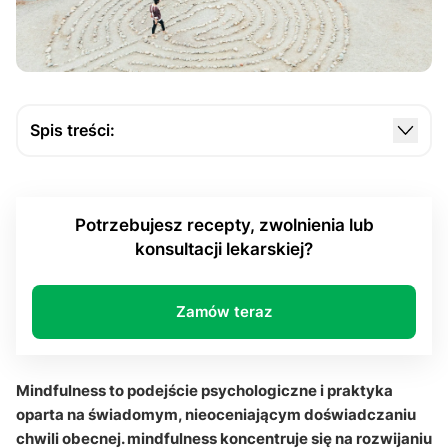
Spis treści:
Czym w praktyce jest mindfulness?
Jak mindfulness wpływa na redukcję stresu?
Potrzebujesz recepty, zwolnienia lub
W jaki sposób mindfulness poprawia koncentrację i
konsultacji lekarskiej?
regulację emocji?
Na czym polega medytacja mindfulness?
Zamów teraz
Czy mindfulness jest formą relaksacji?
Jak włączyć mindfulness do codziennego życia?
Mindfulness to podejście psychologiczne i praktyka
Sekcja pytań i odpowiedzi
oparta na świadomym, nieoceniającym doświadczaniu
chwili obecnej. mindfulness koncentruje się na rozwijaniu