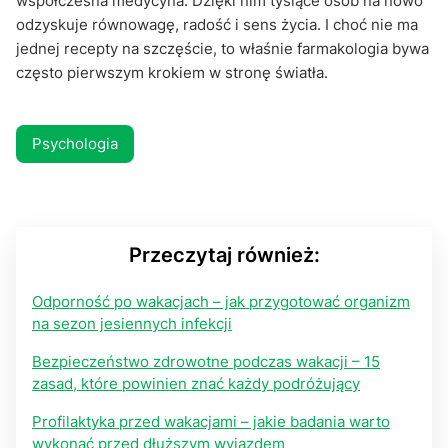
współczesna medycyna. Dzięki nim tysiące osób na nowo
odzyskuje równowagę, radość i sens życia. I choć nie ma
jednej recepty na szczęście, to właśnie farmakologia bywa
często pierwszym krokiem w stronę światła.
Psychologia
Przeczytaj również:
Odporność po wakacjach – jak przygotować organizm
na sezon jesiennych infekcji
Bezpieczeństwo zdrowotne podczas wakacji – 15
zasad, które powinien znać każdy podróżujący
Profilaktyka przed wakacjami – jakie badania warto
wykonać przed dłuższym wyjazdem