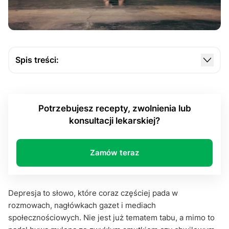
Spis treści:
Jak działają leki na depresję i dlaczego to nie
„tabletka szczęścia”?
Potrzebujesz recepty, zwolnienia lub
Leki na depresję to nie wszystko. O znaczeniu
konsultacji lekarskiej?
terapii i stylu życia
Skutki uboczne, mity i nadzieja na lepsze jutro
Zamów teraz
Kiedy warto sięgnąć po leki na depresję?
Depresja to słowo, które coraz częściej pada w
rozmowach, nagłówkach gazet i mediach
społecznościowych. Nie jest już tematem tabu, a mimo to