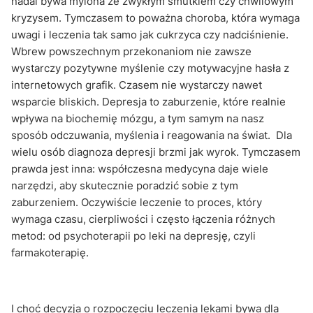
nadal bywa mylona ze zwykłym smutkiem czy chwilowym
kryzysem. Tymczasem to poważna choroba, która wymaga
uwagi i leczenia tak samo jak cukrzyca czy nadciśnienie.
Wbrew powszechnym przekonaniom nie zawsze
wystarczy pozytywne myślenie czy motywacyjne hasła z
internetowych grafik. Czasem nie wystarczy nawet
wsparcie bliskich. Depresja to zaburzenie, które realnie
wpływa na biochemię mózgu, a tym samym na nasz
sposób odczuwania, myślenia i reagowania na świat. Dla
wielu osób diagnoza depresji brzmi jak wyrok. Tymczasem
prawda jest inna: współczesna medycyna daje wiele
narzędzi, aby skutecznie poradzić sobie z tym
zaburzeniem. Oczywiście leczenie to proces, który
wymaga czasu, cierpliwości i często łączenia różnych
metod: od psychoterapii po leki na depresję, czyli
farmakoterapię.
I choć decyzja o rozpoczęciu leczenia lekami bywa dla