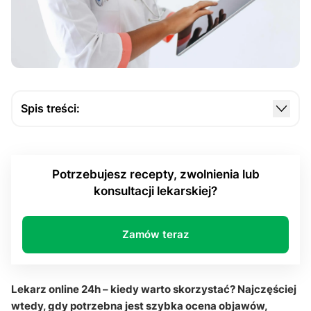
Spis treści:
Kiedy lekarz online 24h jest najlepszym
rozwiązaniem?
Potrzebujesz recepty, zwolnienia lub
W jakich sprawach konsultacja online sprawdza się
konsultacji lekarskiej?
najczęściej?
Czy podczas teleporady można otrzymać e-
recepta i L4?
Zamów teraz
Kiedy potrzebna jest pilna pomoc zamiast porady
zdalnej?
Lekarz online 24h – kiedy warto skorzystać? Najczęściej
Lekarz online 24h – kiedy warto skorzystać: Q&A
wtedy, gdy potrzebna jest szybka ocena objawów,