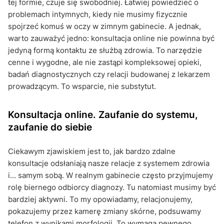
tej formie, czuje się swobodniej. Łatwiej powiedzieć o
problemach intymnych, kiedy nie musimy fizycznie
spojrzeć komuś w oczy w zimnym gabinecie. A jednak,
warto zauważyć jedno: konsultacja online nie powinna być
jedyną formą kontaktu ze służbą zdrowia. To narzędzie
cenne i wygodne, ale nie zastąpi kompleksowej opieki,
badań diagnostycznych czy relacji budowanej z lekarzem
prowadzącym. To wsparcie, nie substytut.
Konsultacja online. Zaufanie do systemu,
zaufanie do siebie
Ciekawym zjawiskiem jest to, jak bardzo zdalne
konsultacje odsłaniają nasze relacje z systemem zdrowia
i… samym sobą. W realnym gabinecie często przyjmujemy
rolę biernego odbiorcy diagnozy. Tu natomiast musimy być
bardziej aktywni. To my opowiadamy, relacjonujemy,
pokazujemy przez kamerę zmiany skórne, podsuwamy
telefon z wynikami morfologii. To wymaga pewnego