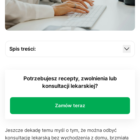
Spis treści:
Konsultacja online: nie tylko klik i gotowe, czyli o
przygotowaniu, które robi różnicę
Potrzebujesz recepty, zwolnienia lub
Czy lekarz online może pomóc tak samo jak „na
konsultacji lekarskiej?
żywo”?
Konsultacja online. Zaufanie do systemu, zaufanie
do siebie
Zamów teraz
Na zakończenie – więcej niż rozmowa
Jeszcze dekadę temu myśl o tym, że można odbyć
konsultację lekarską bez wychodzenia z domu, brzmiała