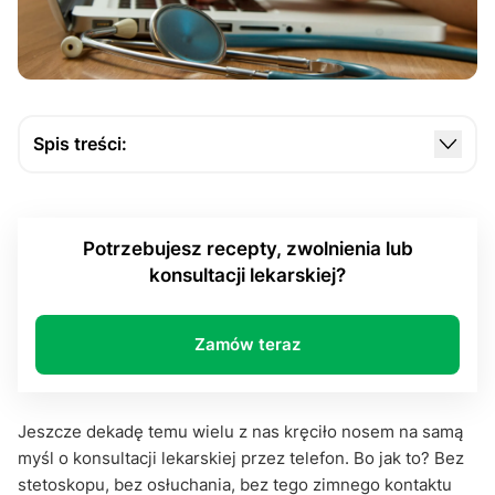
Spis treści:
Od potrzeby do standardu, czyli jak
przyzwyczailiśmy się do e-lekarza
Potrzebujesz recepty, zwolnienia lub
Ekonsultacja. Co można, a czego nie można przez
konsultacji lekarskiej?
ekran?
Kto może skorzystać z ekonsultacji i jakie są
ograniczenia?
Zamów teraz
Czy ekonsultacja to przyszłość medycyny?
Między ekranem, a sercem
Jeszcze dekadę temu wielu z nas kręciło nosem na samą
myśl o konsultacji lekarskiej przez telefon. Bo jak to? Bez
stetoskopu, bez osłuchania, bez tego zimnego kontaktu