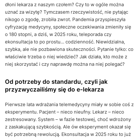
dłoni lekarza z naszym czołem? Czy to w ogóle można
uznać za wizytę? Tymczasem rzeczywistość, nie pytając
nikogo o zgodę, zrobiła zwrot. Pandemia przyspieszyła
cyfryzację medycyny, społeczne oczekiwania zmieniły się
o 180 stopni, a dziś, w 2025 roku, teleporada czy
ekonsultacja to po prostu… codzienność. Niewidzialna,
szybka, ale nie pozbawiona skuteczności. Pytanie tylko: co
właściwie trzeba o niej wiedzieć? Jak działa, kto może z
niej skorzystać i czy naprawdę można na niej polegać?
Od potrzeby do standardu, czyli jak
przyzwyczailiśmy się do e-lekarza
Pierwsze lata wdrażania telemedycyny miały w sobie coś z
eksperymentu. Pacjent – nieco nieufny. Lekarz – nieco
zestresowany. System – w fazie testowej, choć wdrożony
z zaskakującą szybkością. Ale ów eksperyment okazał się
być potrzebną rewolucją. Ekonsultacja w 2025 roku to już