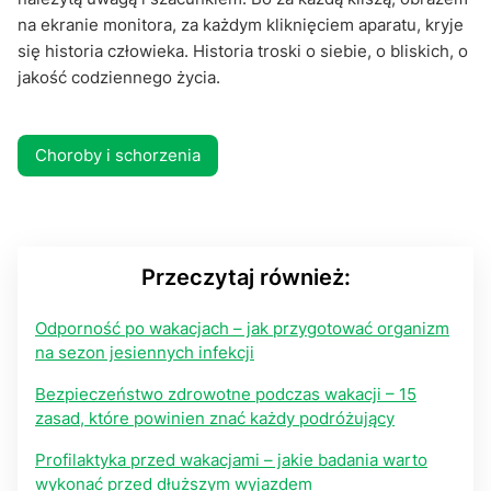
na ekranie monitora, za każdym kliknięciem aparatu, kryje
się historia człowieka. Historia troski o siebie, o bliskich, o
jakość codziennego życia.
Choroby i schorzenia
Przeczytaj również:
Odporność po wakacjach – jak przygotować organizm
na sezon jesiennych infekcji
Bezpieczeństwo zdrowotne podczas wakacji – 15
zasad, które powinien znać każdy podróżujący
Profilaktyka przed wakacjami – jakie badania warto
wykonać przed dłuższym wyjazdem