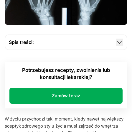
Spis treści:
Co to właściwie jest RTG? O technologii, która
zmieniła medycynę
Potrzebujesz recepty, zwolnienia lub
Jak wygląda badanie RTG w praktyce? Od wejścia
konsultacji lekarskiej?
do gabinetu po zdjęcie
Czy RTG jest bezpieczne? Obawy, które warto
oswoić
Zamów teraz
Jak wygląda badanie RTG, a kwestia
przygotowania. Czyli o tym, co zabrać ze sobą, a
W życiu przychodzi taki moment, kiedy nawet największy
co zostawić w domu
sceptyk zdrowego stylu życia musi zajrzeć do wnętrza
RTG to nie tylko technika. To również narzędzie