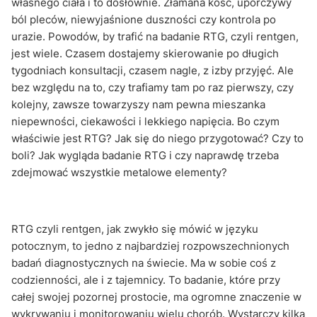
własnego ciała i to dosłownie. Złamana kość, uporczywy
troski o zdrowie
ból pleców, niewyjaśnione duszności czy kontrola po
urazie. Powodów, by trafić na badanie RTG, czyli rentgen,
jest wiele. Czasem dostajemy skierowanie po długich
tygodniach konsultacji, czasem nagle, z izby przyjęć. Ale
bez względu na to, czy trafiamy tam po raz pierwszy, czy
kolejny, zawsze towarzyszy nam pewna mieszanka
niepewności, ciekawości i lekkiego napięcia. Bo czym
właściwie jest RTG? Jak się do niego przygotować? Czy to
boli? Jak wygląda badanie RTG i czy naprawdę trzeba
zdejmować wszystkie metalowe elementy?
RTG czyli rentgen, jak zwykło się mówić w języku
potocznym, to jedno z najbardziej rozpowszechnionych
badań diagnostycznych na świecie. Ma w sobie coś z
codzienności, ale i z tajemnicy. To badanie, które przy
całej swojej pozornej prostocie, ma ogromne znaczenie w
wykrywaniu i monitorowaniu wielu chorób. Wystarczy kilka