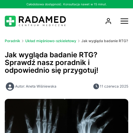
Całodobowa dostępność. Konsultacja nawet w 15 minut.
Poradnik
Układ mięśniowo-szkieletowy
Jak wygląda badanie RTG? Spr
Jak wygląda badanie RTG?
Sprawdź nasz poradnik i
odpowiednio się przygotuj!
Autor: Aneta Wiśniewska
11 czerwca 2025