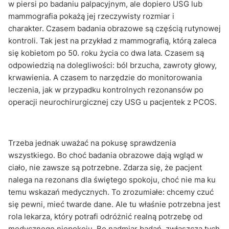
w piersi po badaniu palpacyjnym, ale dopiero USG lub
mammografia pokażą jej rzeczywisty rozmiar i
charakter. Czasem badania obrazowe są częścią rutynowej
kontroli. Tak jest na przykład z mammografią, którą zaleca
się kobietom po 50. roku życia co dwa lata. Czasem są
odpowiedzią na dolegliwości: ból brzucha, zawroty głowy,
krwawienia. A czasem to narzędzie do monitorowania
leczenia, jak w przypadku kontrolnych rezonansów po
operacji neurochirurgicznej czy USG u pacjentek z PCOS.
Trzeba jednak uważać na pokusę sprawdzenia
wszystkiego. Bo choć badania obrazowe dają wgląd w
ciało, nie zawsze są potrzebne. Zdarza się, że pacjent
nalega na rezonans dla świętego spokoju, choć nie ma ku
temu wskazań medycznych. To zrozumiałe: chcemy czuć
się pewni, mieć twarde dane. Ale tu właśnie potrzebna jest
rola lekarza, który potrafi odróżnić realną potrzebę od
medycznego niepokoju. Bo nadmiar badań, zwłaszcza tych