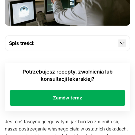
Spis treści:
Co to są badania obrazowe? Zrozumieć ciało w
pikselach i falach
Potrzebujesz recepty, zwolnienia lub
Kiedy warto zrobić badanie obrazowe, czyli nie
konsultacji lekarskiej?
wszystko da się usłyszeć stetoskopem?
Jak przygotować się do badania bez strachu, ale z
rozwagą
Zamów teraz
Obraz, który zmienia wszystko – nie tylko
medycznie
Jest coś fascynującego w tym, jak bardzo zmieniło się
nasze postrzeganie własnego ciała w ostatnich dekadach.