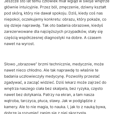
Jeszcze sto lat temu człowiek miał wgląd w swoje wnętrze
głównie intuicyjnie. Przez ból, zmęczenie, dziwny kształt
pod skórą, który nie dawał spokoju. Dziś, kiedy coś nas
niepokoi, oczekujemy konkretu: obrazu, który pokaże, co
się dzieje naprawdę. Tak oto badania obrazowe, kiedyś
zarezerwowane dla najcięższych przypadków, stały się
częścią współczesnej diagnostyki na dobre. A czasem
nawet na wyrost.
Słowo „obrazowe” brzmi technicznie, medycznie, może
nawet nieco chłodno. Ale tak naprawdę to właśnie te
badania uczłowieczyły medycynę. Pozwoliły przestać
zgadywać, a zacząć widzieć. Dziś lekarz może zajrzeć do
wnętrza naszego ciała bez skalpela, bez ryzyka, często
nawet bez dotykania. Patrzy na ekran, a tam nasza
wątroba, tarczyca, płuca, stawy. Jak w podglądzie z
kamery. Ale to nie magia, to nauka. I, jak to z nauką bywa,
dobrze ją rozumieć zanim się z niej skorzysta.