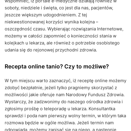
wspomnieć, iż portale e-medyczne działają również w
soboty, niedziele i święta, co jest dla nas, pacjentów,
jeszcze większym udogodnieniem. Z tej
niekwestionowanej korzyści wynika kolejna –
oszczędność czasu. Wybierając rozwiązania Internetowe,
możemy w całości zapomnieć o konieczności stania w
kolejkach u lekarza, ale również o potrzebie osobistego
udania się do rejonowej przychodni zdrowia.
Recepta online tanio? Czy to możliwe?
W tym miejscu warto zaznaczyć, iż receptę online możemy
zdobyć bezpłatnie, jeżeli tylko pragniemy skorzystać z
możliwości jakie oferuje nam Narodowy Fundusz Zdrowia.
Wystarczy, że zadzwonimy do naszego ośrodka zdrowia i
zgłosimy prośbę o teleporadę u lekarza. Konsultantka
sprawdzi i poda nam pierwszy wolny termin, w którym taka
rozmowa będzie w ogóle możliwa. Jeżeli termin nam
odpowiada, możemy zapisać się na niego, a następnie