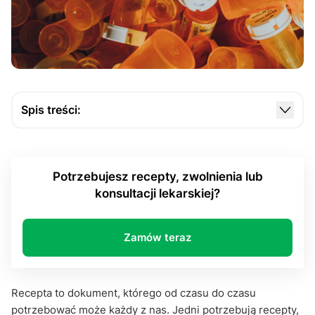
Spis treści:
Czym w ogóle jest e-recepta?
Dlaczego warto korzystać z e-recepty?
Potrzebujesz recepty, zwolnienia lub
Recepta online tanio? Czy to możliwe?
konsultacji lekarskiej?
Jak skutecznie uzyskać receptę online?
Podsumowanie
Zamów teraz
Recepta to dokument, którego od czasu do czasu
potrzebować może każdy z nas. Jedni potrzebują recepty,