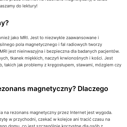
raszamy do lektury!
ny?
ież jako MRI. Jest to niezwykle zaawansowane i
ilnego pola magnetycznego i fal radiowych tworzy
RI jest nieinwazyjna i bezpieczna dla badanych pacjentów.
h, tkanek miękkich, naczyń krwionośnych i kości. Jest
b, takich jak problemy z kręgosłupem, stawami, mózgiem czy
 rezonans magnetyczny? Dlaczego
a na rezonans magnetyczny przez Internet jest wygoda.
ytę w przychodni, czekać w kolejce ani tracić czasu na
ego domu, co jest szczególnie korzystne dla osób z