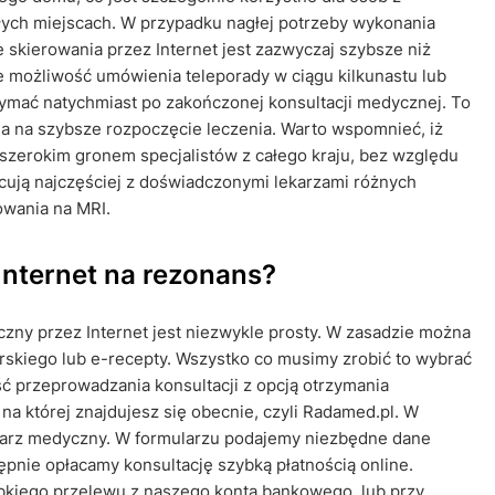
łych miejscach. W przypadku nagłej potrzeby wykonania
skierowania przez Internet jest zazwyczaj szybsze niż
e możliwość umówienia teleporady w ciągu kilkunastu lub
zymać natychmiast po zakończonej konsultacji medycznej. To
a na szybsze rozpoczęcie leczenia. Warto wspomnieć, iż
szerokim gronem specjalistów z całego kraju, bez względu
cują najczęściej z doświadczonymi lekarzami różnych
owania na MRI.
Internet na rezonans?
zny przez Internet jest niezwykle prosty. W zasadzie można
rskiego lub e-recepty. Wszystko co musimy zrobić to wybrać
ć przeprowadzania konsultacji z opcją otrzymania
 na której znajdujesz się obecnie, czyli Radamed.pl. W
larz medyczny. W formularzu podajemy niezbędne dane
ępnie opłacamy konsultację szybką płatnością online.
kiego przelewu z naszego konta bankowego, lub przy