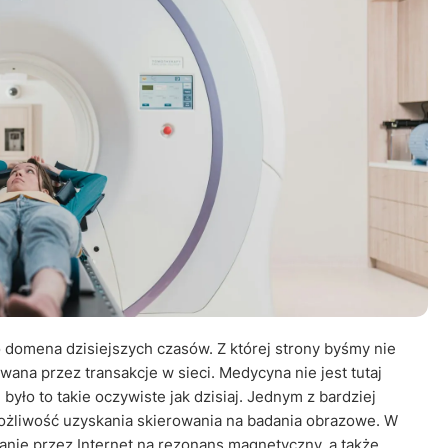
Leczenie ot
CT
Ubezpieczen
domena dzisiejszych czasów. Z której strony byśmy nie
wana przez transakcje w sieci. Medycyna nie jest tutaj
było to takie oczywiste jak dzisiaj. Jednym z bardziej
 możliwość uzyskania skierowania na badania obrazowe. W
anie przez Internet na rezonans magnetyczny, a także