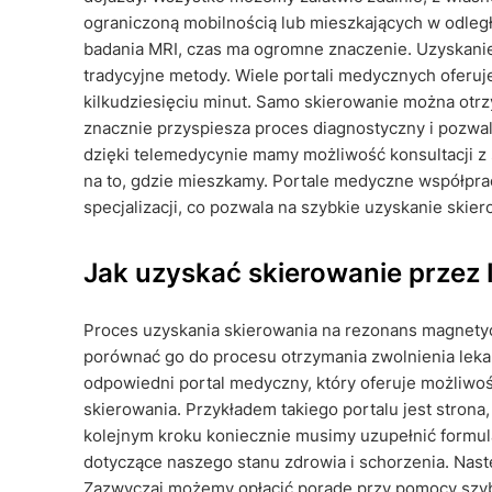
ograniczoną mobilnością lub mieszkających w odleg
badania MRI, czas ma ogromne znaczenie. Uzyskanie 
tradycyjne metody. Wiele portali medycznych oferuj
kilkudziesięciu minut. Samo skierowanie można otr
znacznie przyspiesza proces diagnostyczny i pozwal
dzięki telemedycynie mamy możliwość konsultacji z 
na to, gdzie mieszkamy. Portale medyczne współpra
specjalizacji, co pozwala na szybkie uzyskanie skier
Jak uzyskać skierowanie przez 
Proces uzyskania skierowania na rezonans magnetyc
porównać go do procesu otrzymania zwolnienia leka
odpowiedni portal medyczny, który oferuje możliwoś
skierowania. Przykładem takiego portalu jest strona,
kolejnym kroku koniecznie musimy uzupełnić formu
dotyczące naszego stanu zdrowia i schorzenia. Nast
Zazwyczaj możemy opłacić poradę przy pomocy szyb