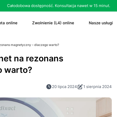
Całodobowa dostępność. Konsultacja nawet w 15 minut.
ta online
Zwolnienie (L4) online
Nasze usługi
recepta
Zwolnienie (L4) online
E-recepta
rezonans magnetyczny – dlaczego warto?
recepta na antykoncepcję
E-zwolnienie lekarskie dla studenta
E-zwolnieni
rnet na rezonans
bletka „dzień po”
Konsultacja
o warto?
czenie otyłości
Skierowani
20 lipca 2024
1 sierpnia 2024
Konsultacja
Dowolne
Antykoncep
RTG
Tabletka „d
MRI