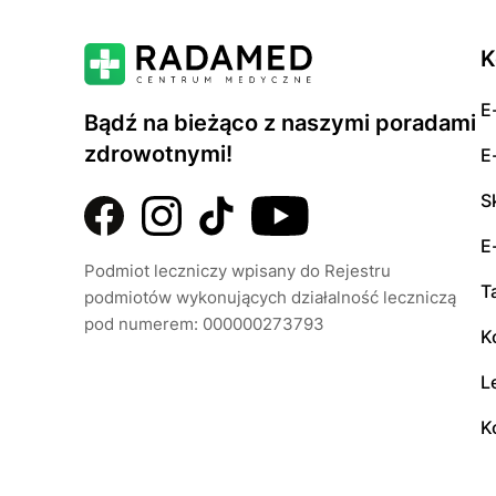
K
E
Bądź na bieżąco z naszymi poradami
zdrowotnymi!
E
S
E
Podmiot leczniczy wpisany do Rejestru
T
podmiotów wykonujących działalność leczniczą
pod numerem: 000000273793
K
L
K