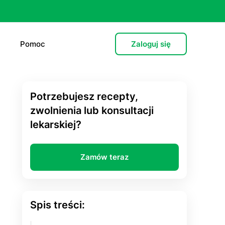
Pomoc
Zaloguj się
Potrzebujesz recepty,
e (L4)
zwolnienia lub konsultacji
lekarskiej?
 lekarska
e
Zamów teraz
 psychiatryczna (dorośli)
cja hormonalna
Spis treści:
zień po”