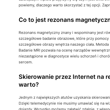
powiemy, dlaczego warto skorzystać z tej opcji. Zap
Co to jest rezonans magnetycz
Rezonans magnetyczny znany i wspominany jest równ
szczegółowe badanie obrazowe, które przy pomocy s
szczegółowe obrazy wnętrza naszego ciała. Metoda M
Badanie MRI pozwala na ocenę narządów wewnętrznyc
niezastąpione w diagnostyce wielu schorzeń i choró
sercem.
Skierowanie przez Internet na
warto?
Jednym z największych atutów uzyskania skierowani
Dzięki telemedycynie nie musimy umawiać się na wiz
dojazdy. Wszystko możemy załatwić zdalnie, z własn