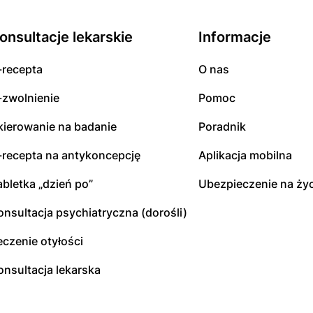
onsultacje lekarskie
Informacje
-recepta
O nas
-zwolnienie
Pomoc
kierowanie na badanie
Poradnik
-recepta na antykoncepcję
Aplikacja mobilna
abletka „dzień po”
Ubezpieczenie na życ
onsultacja psychiatryczna (dorośli)
eczenie otyłości
onsultacja lekarska