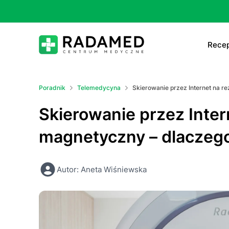
Recep
E-
Poradnik
Telemedycyna
Skierowanie przez Internet na 
E-
Skierowanie przez Inte
Ta
magnetyczny – dlaczeg
Le
Autor: Aneta Wiśniewska