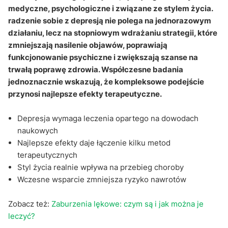
Jakie codzienne strategie mogą pomóc w depresji?
medyczne, psychologiczne i związane ze stylem życia.
radzenie sobie z depresją nie polega na jednorazowym
Kiedy należy szukać profesjonalnej pomocy?
działaniu, lecz na stopniowym wdrażaniu strategii, które
Sekcja pytań i odpowiedzi
zmniejszają nasilenie objawów, poprawiają
funkcjonowanie psychiczne i zwiększają szanse na
trwałą poprawę zdrowia. Współczesne badania
jednoznacznie wskazują, że kompleksowe podejście
przynosi najlepsze efekty terapeutyczne.
Depresja wymaga leczenia opartego na dowodach
naukowych
Najlepsze efekty daje łączenie kilku metod
terapeutycznych
Styl życia realnie wpływa na przebieg choroby
Wczesne wsparcie zmniejsza ryzyko nawrotów
Zobacz też:
Zaburzenia lękowe: czym są i jak można je
leczyć?