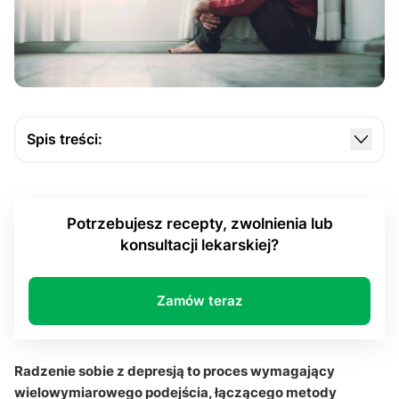
Spis treści:
Na czym polega skuteczne radzenie sobie z
depresją?
Potrzebujesz recepty, zwolnienia lub
Jaką rolę odgrywa psychoterapia?
konsultacji lekarskiej?
Kiedy konieczna jest farmakoterapia?
Jak aktywność fizyczna wspiera proces
Zamów teraz
zdrowienia?
Dlaczego wsparcie społeczne jest tak ważne?
Radzenie sobie z depresją to proces wymagający
Jak sen i dieta wpływają na depresję?
wielowymiarowego podejścia, łączącego metody