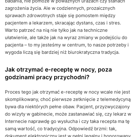
badania, nie pomoże w poważnych urazach czy stanach
zagrożenia życia. Ale w codziennych, prozaicznych
sprawach zdrowotnych staje się pomostem między
pacjentem a lekarzem, skracając dystans, czas i stres.
Warto patrzeć na nią nie tylko jak na techniczne
ułatwienie, ale także jak na wyraz zmiany w podejściu do
pacjenta – to my jesteśmy w centrum, to nasze potrzeby i
wygoda liczą się bardziej niż biurokratyczna tradycja.
Jak otrzymać e-receptę w nocy, poza
godzinami pracy przychodni?
Proces tego jak otrzymać e-receptę w nocy wcale nie jest
skomplikowany, choć pierwsze zetknięcie z telemedycyną
bywa dla niektórych pełne obaw. Pacjent, przyzwyczajony
do wizyty w gabinecie, może zastanawiać się, czy lekarz w
Internecie naprawdę go wysłucha i czy taka recepta ma tę
samą wartość, co tradycyjna. Odpowiedź brzmi: tak,
dokument elektroniczny jest w pełni legalny i honorowany