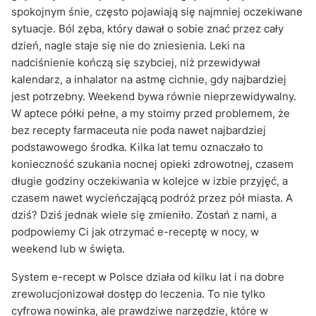
spokojnym śnie, często pojawiają się najmniej oczekiwane
sytuacje. Ból zęba, który dawał o sobie znać przez cały
dzień, nagle staje się nie do zniesienia. Leki na
nadciśnienie kończą się szybciej, niż przewidywał
kalendarz, a inhalator na astmę cichnie, gdy najbardziej
jest potrzebny. Weekend bywa równie nieprzewidywalny.
W aptece półki pełne, a my stoimy przed problemem, że
bez recepty farmaceuta nie poda nawet najbardziej
podstawowego środka. Kilka lat temu oznaczało to
konieczność szukania nocnej opieki zdrowotnej, czasem
długie godziny oczekiwania w kolejce w izbie przyjęć, a
czasem nawet wycieńczającą podróż przez pół miasta. A
dziś? Dziś jednak wiele się zmieniło. Zostań z nami, a
podpowiemy Ci jak otrzymać e-receptę w nocy, w
weekend lub w święta.
System e-recept w Polsce działa od kilku lat i na dobre
zrewolucjonizował dostęp do leczenia. To nie tylko
cyfrowa nowinka, ale prawdziwe narzędzie, które w