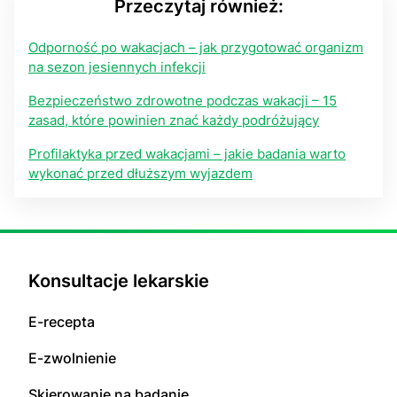
Przeczytaj również:
Odporność po wakacjach – jak przygotować organizm
na sezon jesiennych infekcji
Bezpieczeństwo zdrowotne podczas wakacji – 15
zasad, które powinien znać każdy podróżujący
Profilaktyka przed wakacjami – jakie badania warto
wykonać przed dłuższym wyjazdem
Konsultacje lekarskie
E-recepta
E-zwolnienie
Skierowanie na badanie