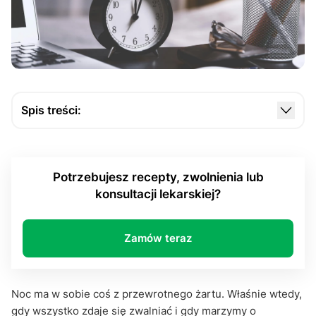
Spis treści:
Dlaczego e-recepta to rewolucja dla pacjentów?
Jak otrzymać e-receptę w nocy, poza godzinami
Potrzebujesz recepty, zwolnienia lub
pracy przychodni?
konsultacji lekarskiej?
Jak otrzymać e-receptę w nocy? E-recepta w
praktyce – co trzeba wiedzieć?
Zamów teraz
Nocna ulga - dlaczego warto znać swoje
możliwości?
Noc ma w sobie coś z przewrotnego żartu. Właśnie wtedy,
gdy wszystko zdaje się zwalniać i gdy marzymy o