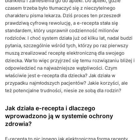
blankietu i zaniesienia go do apteki. Do apteki, gdzie
czasem trzeba było tłumaczyć się z nieczytelnego
charakteru pisma lekarza. Dziś proces ten przeszedł
prawdziwą cyfrową rewolucję, a e-recepta stała się
standardem, który usprawnił codzienność milionów
rodziców. I choć system działa już od kilku lat, nadal budzi
pytania, szczególnie wśród tych, którzy po raz pierwszy
muszą zrealizować receptę elektroniczną dla swojego
dziecka. Warto więc przyjrzeć się temu rozwiązaniu bliżej i
odpowiedzieć na najważniejsze wątpliwości. Czym
właściwie jest e-recepta dla dziecka? Jak działa w
przypadku najmłodszych pacjentów? Jakie korzyści, ale
też potencjalne trudności, niesie ze sobą dla rodzin?
Jak działa e-recepta i dlaczego
wprowadzono ją w systemie ochrony
zdrowia?
E-recepta to nic innego jak elektroniczna forma recepty,