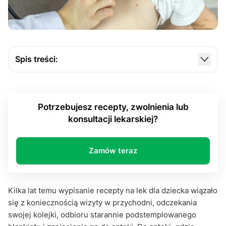
Spis treści:
Jak działa e-recepta i dlaczego wprowadzono ją w
systemie ochrony zdrowia?
Potrzebujesz recepty, zwolnienia lub
E-recepta a dziecko – kto i jak może ją
konsultacji lekarskiej?
zrealizować?
E-recepta dla dziecka: korzyści dla dzieci i
rodziców
Zamów teraz
E-recepta dla dziecka: najczęstsze wątpliwości i
wyzwania związane z e-receptą
Kilka lat temu wypisanie recepty na lek dla dziecka wiązało
E-recepta w codzienności rodzica – krok ku
się z koniecznością wizyty w przychodni, odczekania
przyszłości
swojej kolejki, odbioru starannie podstemplowanego