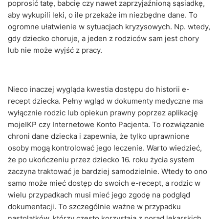
poprosić tatę, babcię czy nawet zaprzyjaźnioną sąsiadkę,
aby wykupili leki, o ile przekaże im niezbędne dane. To
ogromne ułatwienie w sytuacjach kryzysowych. Np. wtedy,
gdy dziecko choruje, a jeden z rodziców sam jest chory
lub nie może wyjść z pracy.
Nieco inaczej wygląda kwestia dostępu do historii e-
recept dziecka. Pełny wgląd w dokumenty medyczne ma
wyłącznie rodzic lub opiekun prawny poprzez aplikację
mojeIKP czy Internetowe Konto Pacjenta. To rozwiązanie
chroni dane dziecka i zapewnia, że tylko uprawnione
osoby mogą kontrolować jego leczenie. Warto wiedzieć,
że po ukończeniu przez dziecko 16. roku życia system
zaczyna traktować je bardziej samodzielnie. Wtedy to ono
samo może mieć dostęp do swoich e-recept, a rodzic w
wielu przypadkach musi mieć jego zgodę na podgląd
dokumentacji. To szczególnie ważne w przypadku
nastolatków, którzy często korzystają z porad lekarskich